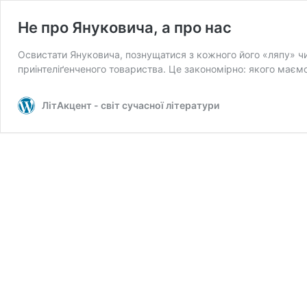
Не про Януковича, а про нас
Освистати Януковича, познущатися з кожного його «ляпу» чи
приінтеліґенченого товариства. Це закономірно: якого маєм
ЛітАкцент - світ сучасної літератури