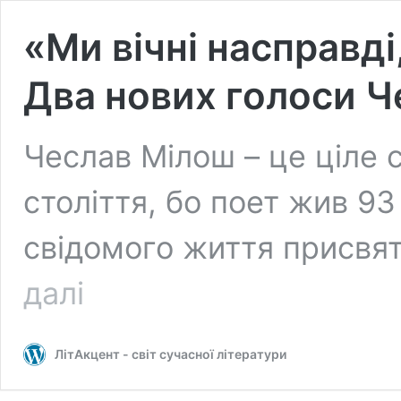
«Ми вічні насправді,
Два нових голоси 
Чеслав Мілош – це ціле ст
століття, бо поет жив 93
свідомого життя присвя
«Ми
далі
вічні
насправді,
але
ЛітАкцент - світ сучасної літератури
тут
ми
є