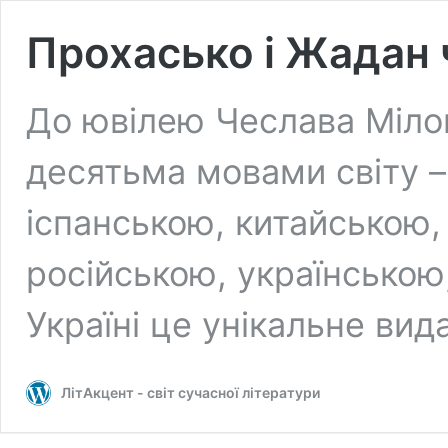
Прохасько і Жадан
До ювілею Чеслава Міло
десятьма мовами світу –
іспанською, китайською,
російською, українською
Україні це унікальне ви
ЛітАкцент - світ сучасної літератури