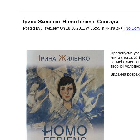
Ірина Жиленко. Homo feriens: Спогади
Posted By
ЛітАкцент
On 18.10.2011 @ 15:55 In
Книга дня
|
No Com
Пропонуємо уваз
книга спогадів?
записів, листів,
творчої молодос
Видання розрахов