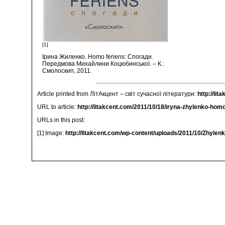
[1]
Ірина Жиленко. Homo feriens: Спогади.
Передмова Михайлини Коцюбинської. – К.:
Смолоскип, 2011.
Article printed from ЛітАкцент – світ сучасної літератури:
http://lit
URL to article:
http://litakcent.com/2011/10/18/iryna-zhylenko-hom
URLs in this post:
[1] Image:
http://litakcent.com/wp-content/uploads/2011/10/Zhylen