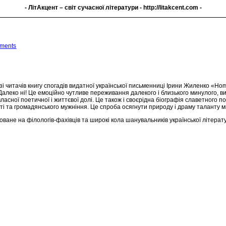
- ЛітАкцент – світ сучасної літератури -
http://litakcent.com
-
ments
і читачів книгу спогадів видатної української письменниці Ірини Жиленко «Ho
 Далеко ні! Це емоційно чутливе переживання далекого і близького минулого,
 власної поетичної і життєвої долі. Це також і своєрідна біографія славетного
ті та громадянського мужніння. Це спроба осягнути природу і драму таланту м
ане на філологів-фахівців та широкі кола шанувальників української літератури