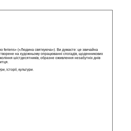
mo feriens» («Людина святкуюча»). Ви думаєте: це звичайна
 витворене на художньому опрацюванні спогадів, щоденникових
 покоління шістдесятників, образне оживлення незабутніх днів
итця.
, історії, культури.