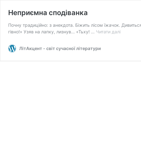
Неприємна сподіванка
Почну традиційно: з анекдота. Біжить лісом їжачок. Дивиться
Неприєм
гівно!» Узяв на лапку, лизнув… «Тьху! …
Читати далі
сподіван
ЛітАкцент - світ сучасної літератури