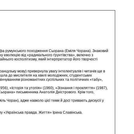
офа румунського походження Сьорана (Еміля Чорана). Знаковий
ну еволюцію від «радикального ґрунтівства», включно з
айнього косполітизму, який інтерпретатор його творчості
ранцузьку мову) привернула увагу інтелектуалів і читачів ще в
ийшла до мислителя на хвилі молодіжних, студентських
звінчуванням різноманітних суспільних та політичних «табу»,
6), «Історія та утопія» (1960), «Зізнання і прокляття» (1987),
ьорана» письменника Анатолія Дністрового. Крім того,
ь Чоран), адже навколо цієї теми й досі тривають дискусії у
у «Українська правда. Життя» Ірина Славінська.