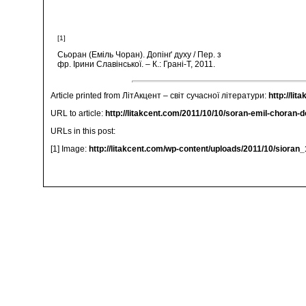
[1]
Сьоран (Еміль Чоран). Допінґ духу / Пер. з
фр. Ірини Славінської. – К.: Грані-Т, 2011.
Article printed from ЛітАкцент – світ сучасної літератури:
http://lit
URL to article:
http://litakcent.com/2011/10/10/soran-emil-choran-
URLs in this post:
[1] Image:
http://litakcent.com/wp-content/uploads/2011/10/sioran_