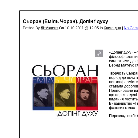
Сьоран (Еміль Чоран). Допінґ духу
Posted By
ЛітАкцент
On 10.10.2011 @ 12:05 In
Книга дня
|
No Com
«Допінґ духу» –
філософ-скептик
симпатіями до ф
Бернд Матеус с
Творчість Сьоран
період до почат
нонконформістсь
ставала дороговк
Пропоноване вида
що перекладені 
видання містить
Видавництво «Гр
фахових колах.
Переклад есеїв 