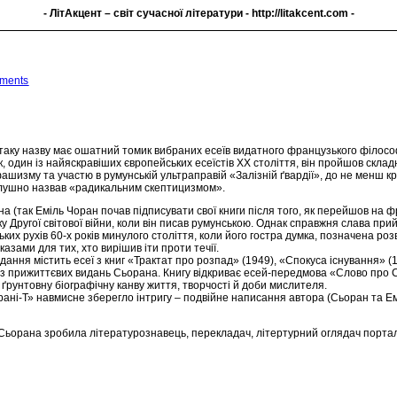
- ЛітАкцент – світ сучасної літератури -
http://litakcent.com
-
ments
 таку назву має ошатний томик вибраних есеїв видатного французького філос
, один із найяскравіших європейських есеїстів ХХ століття, він пройшов склад
ашизму та участю в румунській ультраправій «Залізній ґвардії», до не менш кр
лушно назвав «радикальним скептицизмом».
а (так Еміль Чоран почав підписувати свої книги після того, як перейшов на ф
ку Другої світової війни, коли він писав румунською. Однак справжня слава пр
ких рухів 60-х років минулого століття, коли його гостра думка, позначена ро
азами для тих, хто вирішив іти проти течії.
ння містить есеї з книг «Трактат про розпад» (1949), «Спокуса існування» (195
з прижиттєвих видань Сьорана. Книгу відкриває есей-передмова «Слово про С
 ґрунтовну біографічну канву життя, творчості й доби мислителя.
ані-Т» навмисне зберегло інтригу – подвійне написання автора (Сьоран та Еміл
Сьорана зробила літературознавець, перекладач, літертурний оглядач портал