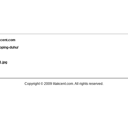
akcent.com
doping-duhu/
1.jpg
Copyright © 2009 litakcent.com. All rights reserved.