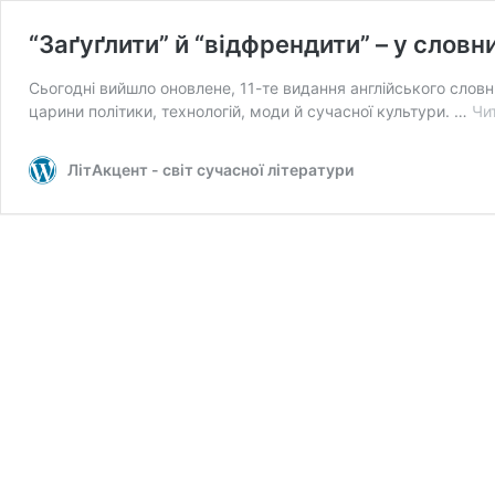
“Заґуґлити” й “відфрендити” – у словн
Сьогодні вийшло оновлене, 11-те видання англійського словник
царини політики, технологій, моди й сучасної культури. …
Чи
ЛітАкцент - світ сучасної літератури