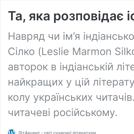
Та, яка розповідає і
Навряд чи ім’я індіансь
Сілко (Leslie Marmon Silk
авторок в індіанській літе
найкращих у цій літерат
колу українських читачі
читачеві російському.
ЛітАкцент - світ сучасної літератури