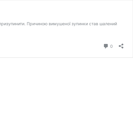
 призупинити. Причиною вимушеної зупинки став шалений
коментар
0