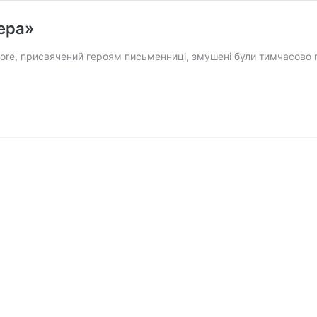
тера»
more, присвячений героям письменниці, змушені були тимчасово
адено
і
ра»