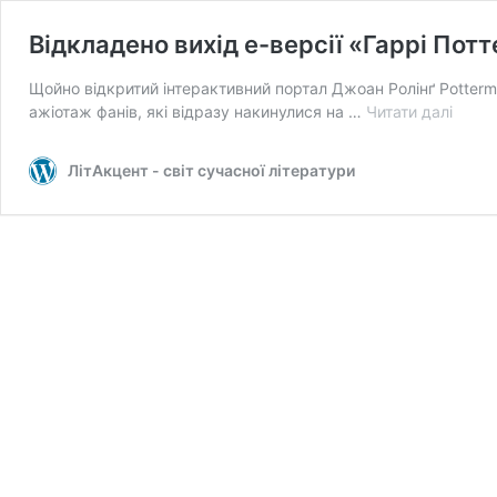
Відкладено вихід е-версії «Гаррі Пот
Щойно відкритий інтерактивний портал Джоан Ролінґ Potter
Відкл
ажіотаж фанів, які відразу накинулися на …
Читати далі
вихід
е-
ЛітАкцент - світ сучасної літератури
версії
«Гарр
Потте