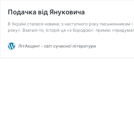
Подачка від Януковича
В Україні сталася новина: з наступного року письменникам
року». Взагалі-то, історія ця «з бородою»: премію «придум
ЛітАкцент - світ сучасної літератури