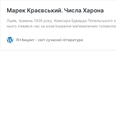
Марек Краєвський. Числа Харона
Львів, травень 1929 року. Комісара Едварда Попельського за
нього з’явився час на розв’язування математичних головол
ЛітАкцент - світ сучасної літератури