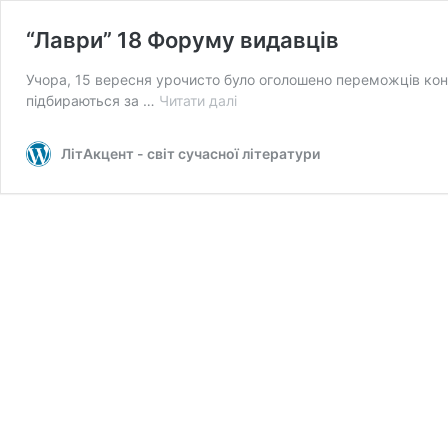
“Лаври” 18 Форуму видавців
Учора, 15 вересня урочисто було оголошено переможців ко
“Лаври”
підбираються за …
Читати далі
18
Форуму
ЛітАкцент - світ сучасної літератури
видавців