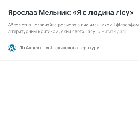
Ярослав Мельник: «Я є людина лісу»
Абсолютно незвичайна розмова з письменником і філософом, чи
Яросл
літературним критиком, який свого часу …
Читати далі
Мельн
«Я
ЛітАкцент - світ сучасної літератури
є
людин
лісу»