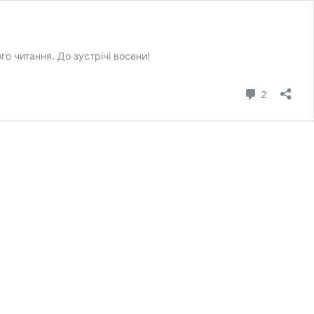
ого читання. До зустрічі восени!
коментарі
2