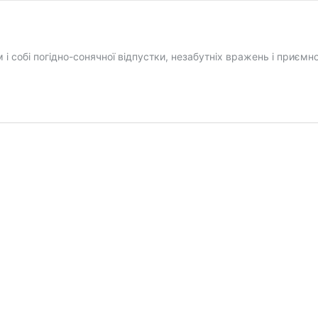
 і собі погідно-сонячної відпустки, незабутніх вражень і приємн