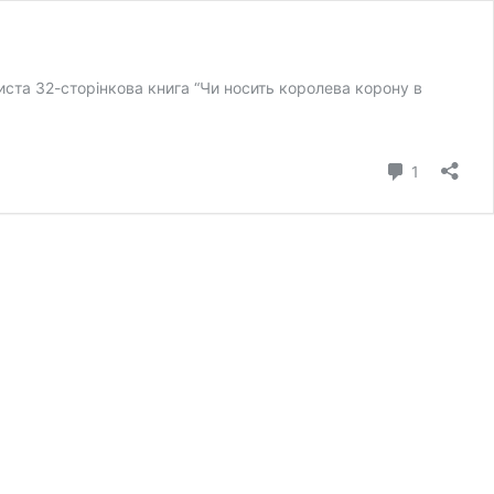
рвиста 32-сторінкова книга “Чи носить королева корону в
коментар
1