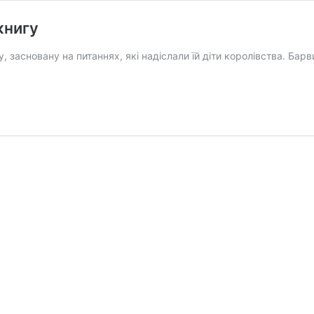
книгу
у, засновану на питаннях, які надіслали їй діти королівства. Ба