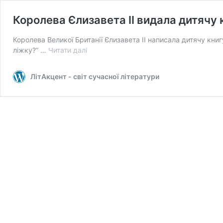
Королева Єлизавета II видала дитячу 
Королева Великої Британії Єлизавета II написала дитячу книг
Королева
ліжку?” …
Читати далі
Єлизавета
II
ЛітАкцент - світ сучасної літератури
видала
дитячу
книгу