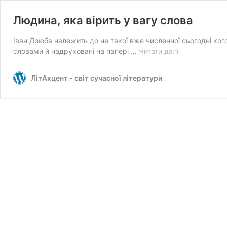
Людина, яка вірить у вагу слова
Іван Дзюба належить до не такої вже численної сьогодні ког
Людина,
словами й надруковані на папері …
Читати далі
яка
вірить
ЛітАкцент - світ сучасної літератури
у
вагу
слова