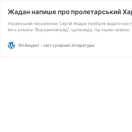
Жадан напише про пролетарський Ха
Український письменник Сергій Жадан пообіцяв видати наступ
його роману “Ворошиловград”, щоправда, під іншою назвою.
ЛітАкцент - світ сучасної літератури