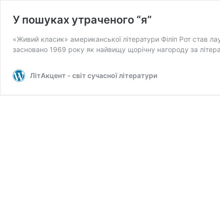
У пошуках утраченого “я”
«Живий класик» американської літератури Філіп Рот став л
засновано 1969 року як найвищу щорічну нагороду за літер
ЛітАкцент - світ сучасної літератури