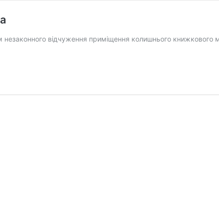
ка
 незаконного відчуження приміщення колишнього книжкового маг