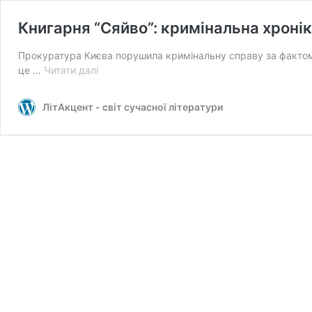
Книгарня “Сяйво”: кримінальна хроні
Прокуратура Києва порушила кримінальну справу за фактом
Книгарня
це …
Читати далі
“Сяйво”:
кримінальна
ЛітАкцент - світ сучасної літератури
хроніка