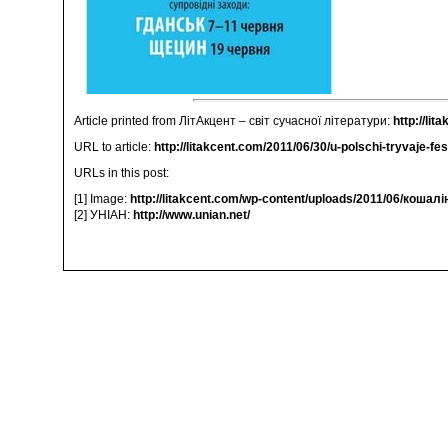
Article printed from ЛітАкцент – світ сучасної літератури:
http://lit
URL to article:
http://litakcent.com/2011/06/30/u-polschi-tryvaje-fes
URLs in this post:
[1] Image:
http://litakcent.com/wp-content/uploads/2011/06/кошалі
[2] УНІАН:
http://www.unian.net/