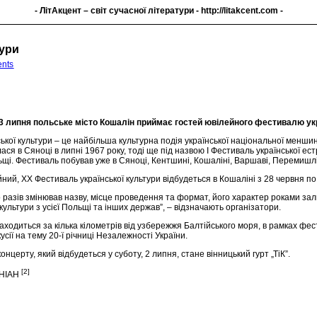
- ЛітАкцент – світ сучасної літератури -
http://litakcent.com
-
тури
nts
 3 липня польське місто Кошалін приймає гостей ювілейного фестивалю укр
ької культури – це найбільша культурна подія української національної менши
ася в Сяноці в липні 1967 року, тоді ще під назвою I Фестиваль української естр
ьщі. Фестиваль побував уже в Сяноці, Кентшині, Кошаліні, Варшаві, Перемишлі
йний, ХХ Фестиваль української культури відбудеться в Кошаліні з 28 червня по
о разів змінював назву, місце проведення та формат, його характер роками зал
 культури з усієї Польщі та інших держав”, – відзначають організатори.
находиться за кілька кілометрів від узбережжя Балтійського моря, в рамках фес
усії на тему 20-ї річниці Незалежності України.
онцерту, який відбудеться у суботу, 2 липня, стане вінницький гурт „ТіК”.
[2]
УНІАН