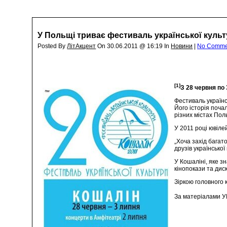
У Польщі триває фестиваль української куль
Posted By
ЛітАкцент
On 30.06.2011 @ 16:19 In
Новини
|
No Comme
[1]
З 28 червня по
Фестиваль українс
Його історія почал
різних містах Пол
У 2011 році ювіле
„Хоча захід багат
друзів української
У Кошаліні, яке з
кінопокази та диск
Зіркою головного к
За матеріалами 