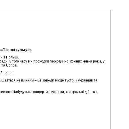
аїнської культури.
ни в Польщі.
ади. З того часу він проходив періодично, кожних кілька років, у
 та Сопоті.
 3 липня.
ишається незмінним – це завжди місце зустрічі українців та
тивалю відбудуться концерти, виставки, театральні дійства,