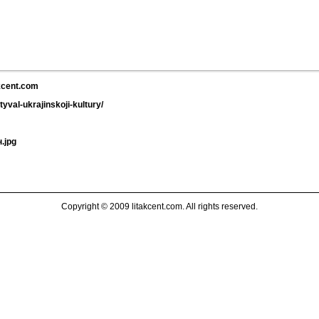
akcent.com
tyval-ukrajinskoji-kultury/
н.jpg
Copyright © 2009 litakcent.com. All rights reserved.