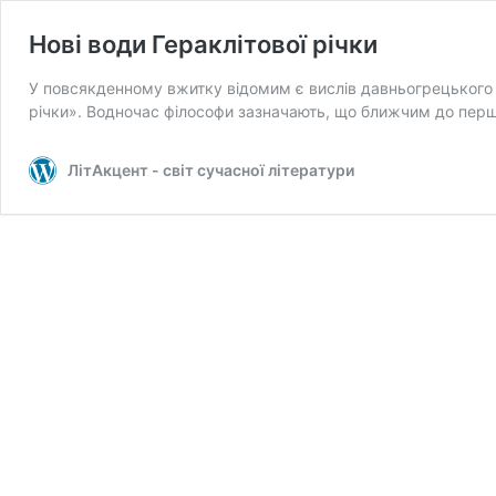
Нові води Гераклітової річки
У повсякденному вжитку відомим є вислів давньогрецького ф
річки». Водночас філософи зазначають, що ближчим до пе
ЛітАкцент - світ сучасної літератури