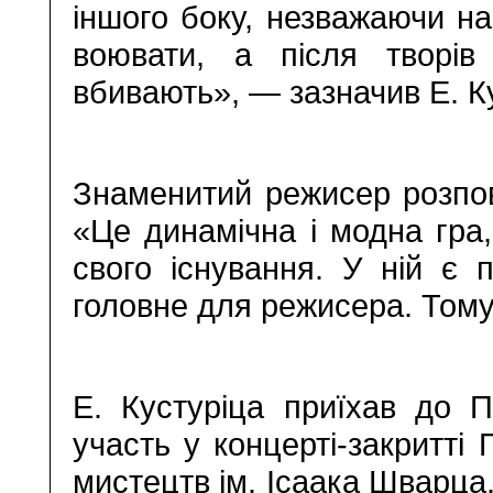
іншого боку, незважаючи н
воювати, а після творі
вбивають», — зазначив Е. К
Знаменитий режисер розпов
«Це динамічна і модна гра,
свого існування. У ній є 
головне для режисера. Тому
Е. Кустуріца приїхав до 
участь у концерті-закритт
мистецтв ім. Ісаака Шварца.