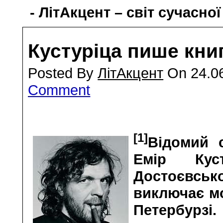
- ЛітАкцент – світ сучасної
Кустуріца пише кни
Posted By
ЛітАкцент
On 24.06
Comment
[1]
Відомий 
Емір Кус
Достоєвськ
виключає мо
Петербурзі.