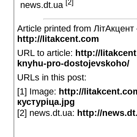
[2]
news.dt.ua
Article printed from ЛітАкцент
http://litakcent.com
URL to article:
http://litakce
knyhu-pro-dostojevskoho/
URLs in this post:
[1] Image:
http://litakcent.c
кустуріца.jpg
[2] news.dt.ua:
http://news.dt