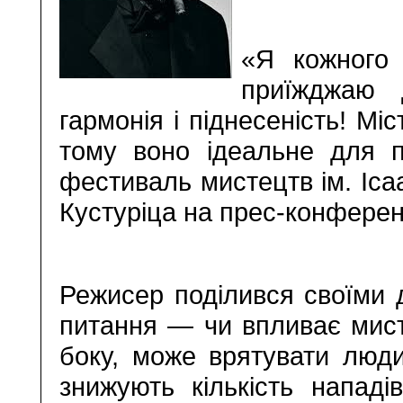
«Я кожного 
приїжджаю 
гармонія і піднесеність! Мі
тому воно ідеальне для п
фестиваль мистецтв ім. Іса
Кустуріца на прес-конференц
Режисер поділився своїми 
питання — чи впливає мист
боку, може врятувати люд
знижують кількість нападі