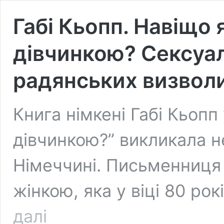
Габі Кьопп. Навіщо
дівчинкою? Сексуал
радянських визволи
Книга німкені Габі Кьопп
дівчинкою?” викликала н
Німеччині. Письменниця
жінкою, яка у віці 80 ро
Габі
далі
Кьопп.