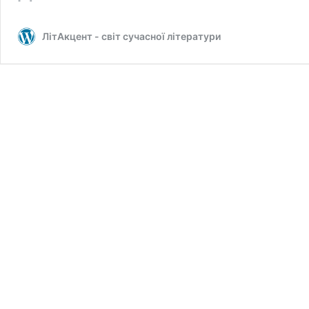
Навіщо
я
ЛітАкцент - світ сучасної літератури
народилась
дівчинкою?
Сексуальні
«подвиги»
радянських
визволителів