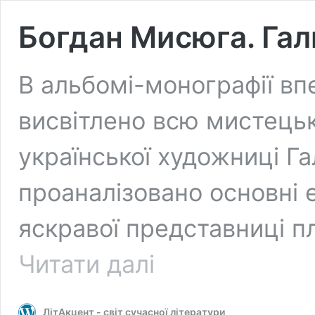
Богдан Мисюга. Гал
В альбомі-монографії в
висвітлено всю мистець
української художниці Г
проаналізовано основні е
яскравої представниці п
Богдан
Читати далі
Мисюга.
Галина
Севрук
ЛітАкцент - світ сучасної літератури