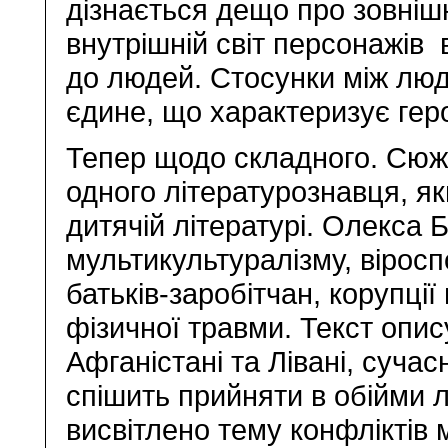
дізнається дещо про зовнішн
внутрішній світ персонажів в
до людей. Стосунки між людь
єдине, що характеризує герої
Тепер щодо складного. Сюжет
одного літературознавця, я
дитячій літературі. Олекса 
мультикультуралізму, віросп
батьків-заробітчан, корупції 
фізичної травми. Текст опису
Афганістані та Лівані, суча
спішить прийняти в обійми 
висвітлено тему конфліктів