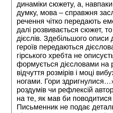
динаміки сюжету, а, навпак
думку, мова – справжня зас
речення чітко передають емо
далі розвивається сюжет, то
дієслів. Здебільшого описи 
героїв передаються дієслов
гірського хребта не описуєт
формується дієсловами на рі
відчуття розмірів і моці ви
ногами. Гори здригнулися…»
роздумів чи рефлексій автора
на те, як мав би поводитися 
Письменник не подає деталь