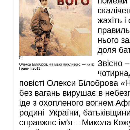
помежи 
скаліче
жахіть і
правиль
нього за
доля бат
[1]
Звісно –
Олекса Білобров. На межі можливого. — Київ:
Грані-Т, 2011
чотирна
повісті Олекси Білоброва «Н
без вагань вирушає в небез
іде з охопленого вогнем Афг
родині України, батьківщини
справжнє ім’я – Микола Кожу