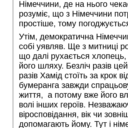
Німеччини, де на нього чек
розуміє, що з Німеччини пот
простіше, тому погоджуєтьс
Утім, демократична Німеччин
собі уявляв. Ще з митниці ро
що далі рухається хлопець,
його шляху. Безліч разів це
разів Хамід стоїть за крок ві
бумеранга завжди спрацьовує
життя, а потому вже його в
волі інших героїв. Незважаю
віросповідання, вік чи зовн
допомагають йому. Тут і нім