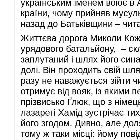
українським іменем воює в Аф
країни, чому прийняв мусул
назад до Батьківщини – чита
Життєва дорога Миколи Кож
урядового батальйону, – ск
заплутаний і шлях його син
долі. Він проходить свій шл
разу не наважується зійти 
отримує від вояк, із якими п
прізвисько Ґлюк, що з німец
лазареті Хамід зустрічає ти
його згодом. Дивно, але до
тому ж таки місці: йому пов