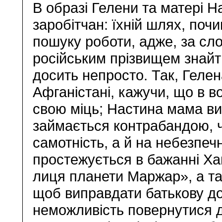
В образі Гелени та матері 
заробітчан: їхній шлях, поч
пошуку роботи, адже, за сло
російським прізвищем знайт
досить непросто. Так, Геле
Афганістані, кажучи, що в в
свою міць; Настина мама ви
займається контрабандою, ч
самотність, а й на небезпеч
простежується в бажанні Ха
лиця планети Маржар», а та
щоб виправдати батькову до
неможливість повернутися 