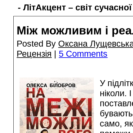
- ЛітАкцент – світ сучасної
Між можливим і ре
Posted By
Оксана Лущевськ
Рецензія
|
5 Comments
У підліт
ніколи. 
поставле
бувають 
само, як