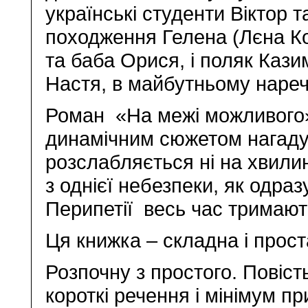
українські студенти Віктор т
походження Гелена (Лєна Ко
та баба Орися, і поляк Казим
Настя, в майбутньому нареч
Роман «На межі можливого»
динамічним сюжетом нагаду
розслабляється ні на хвилин
з однієї небезпеки, як одраз
Перипетії весь час тримають
Ця книжка – складна і прост
Розпочну з простого. Повіс
короткі речення і мінімум пр