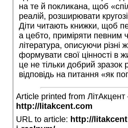
на те й покликана, щоб «сп
реалій, розширювати кругоз
Діти читають книжки, щоб пе
а цебто, приміряти певним 
література, описуючи різні 
формувати свої цінності в ж
це не тільки добрий зразок р
відповідь на питання «як п
Article printed from ЛітАкцент
http://litakcent.com
URL to article:
http://litakce