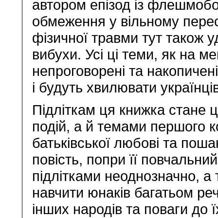
автором епізод із флешмобо
обмеження у вільному пересу
фізичної травми тут також у
вибухи. Усі ці теми, як на ме
непроговорені та накопичен
і будуть хвилювати українці
Підліткам ця книжка стане 
подій, а й темами першого к
батьківської любові та пош
повість, попри її повчальни
підлітками неоднозначно, а 
навчити юнаків багатьом ре
інших народів та поваги до ї