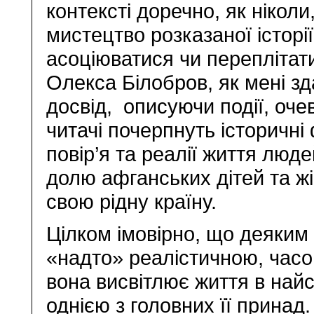
контексті доречно, як ніколи
мистецтво розказаної історі
асоціюватися чи переплітати
Олекса Білобров, як мені зда
досвід, описуючи події, очев
читачі почерпнуть історичні
повір’я та реалії життя люд
долю афганських дітей та ж
свою рідну країну.
Цілком імовірно, що деяким
«надто» реалістичною, часо
вона висвітлює життя в найс
однією з головних її принад