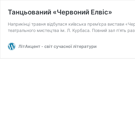
Танцьований «Червоний Елвіс»
Наприкінці травня відбулася київська прем’єра вистави «Че
театрального мистецтва ім. Л. Курбаса. Повний зал п’ять ра
ЛітАкцент - світ сучасної літератури