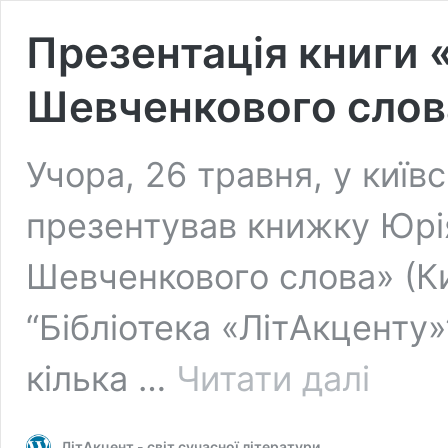
Презентація книги 
Шевченкового слов
Учора, 26 травня, у київ
презентував книжку Юрі
Шевченкового слова» (Киї
“Бібліотека «ЛітАкценту
Презентаці
кілька …
Читати далі
книги
«Просторін
Шевченков
ЛітАкцент - світ сучасної літератури
слова»