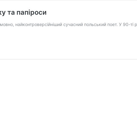
ку та папіроси
безумовно, найконтроверсійніший сучасний польський поет. У 90-т