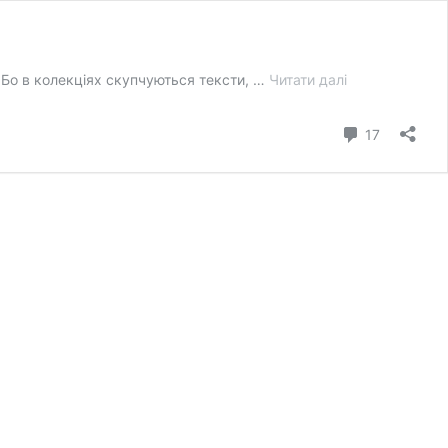
Приватна
. Бо в колекціях скупчуються тексти, …
Читати далі
Галина
Пагутяк
коментар
17