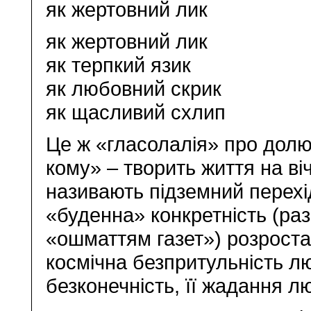
як жертовний лик
як жертовний лик
як терпкий язик
як любовний скрик
як щасливий схлип
Це ж «гласолалія» про долю
кому» – творить життя на віч
називають підземний перехід
«буденна» конкретність (раз
«ошматтям газет») розроста
космічна безпритульність люд
безконечність, її жадання 