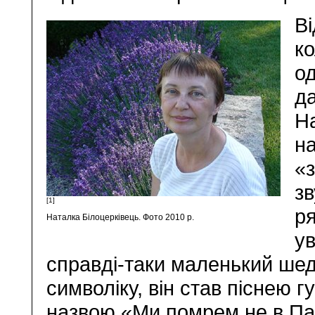
Ві
ко
од
да
Н
на
«з
з
[1]
ря
Наталка Білоцерківець. Фото 2010 р.
у
справді-таки маленький шед
символіку, він став піснею г
назвою «Ми помрем не в Пар