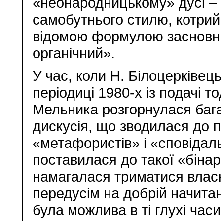
«неонародницькому» дусі – 
самобутнього стилю, котрий,
відомою формулою засновни
органічний».
У час, коли Н. Білоцерківец
періодиці 1980-х із подачі 
Мельника розгорнулася бага
дискусія, що зводилася до 
«метафористів» і «сповідал
поставилася до такої «бінар
намагалася триматися влас
передусім на добрій начитан
була можлива в ті глухі ча