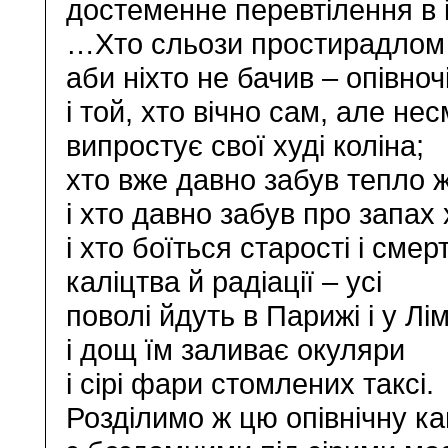
достеменне перевтілення в 
…Хто сльози простирадлом 
аби ніхто не бачив – опівночі
і той, хто вічно сам, але нес
випростує свої худі коліна;
хто вже давно забув тепло 
і хто давно забув про запах 
і хто боїться старості і смерт
каліцтва й радіації – усі
поволі йдуть в Парижі і у Лім
і дощ їм заливає окуляри
і сірі фари стомлених таксі.
Розділимо ж цю опівнічну ка