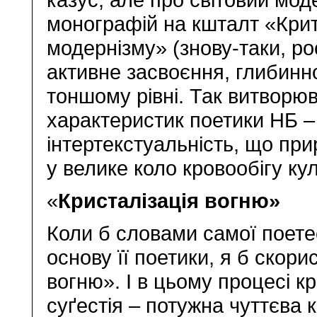
монографій на кшталт «Кри
модернізму» (знову-таки, р
активне засвоєння, глибин
тоншому рівні. Так витворю
характеристик поетики НБ – 
інтертекстуальність, що пр
у велике коло кровообігу кул
«
Кристалізація вогню»
Коли б словами самої поет
основу її поетики, я б скор
вогню». І в цьому процесі к
суґестія – потужна чуттєва к