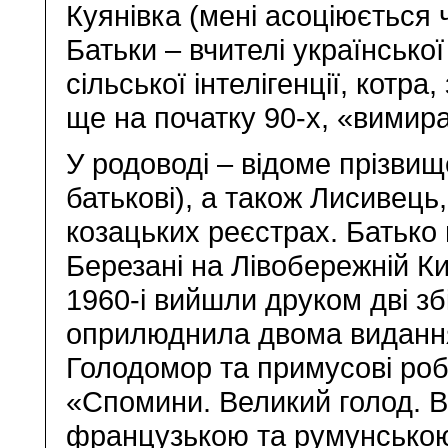
Куянівка (мені асоціюється 
Батьки – вчителі української
сільської інтелігенції, котр
ще на початку 90-х, «вимир
У родоводі – відоме прізвище
батькові), а також Лисивець,
козацьких реєстрах. Батько
Березані на Лівобережній Ки
1960-і вийшли друком дві зб
оприлюднила двома виданн
Голодомор та примусові робот
«Спомини. Великий голод. В
французькою та румунською