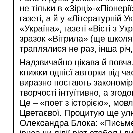
не тільки в «Зірці»-«Піонері
газеті, а й у «Літературній 
«Україна», газеті «Вісті з 
зразок «Вітрила» (ще школя
траплялися не раз, інша річ
Надзвичайно цікава й повча
книжки однієї авторки від ч
виразно постають закономірн
творчості інтуїтивно, а згод
Це – «поет з історією», мо
Цветаєвої. Процитую ще ул
Олександра Блока: «Письмен
іриса чи лілії ріст стебел і