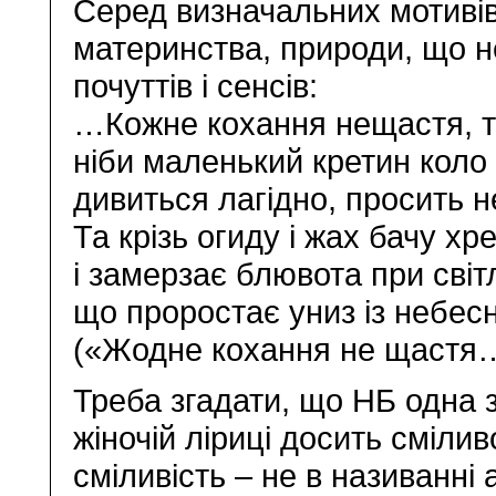
Серед визначальних мотивів 
материнства, природи, що не
почуттів і сенсів:
…Кожне кохання нещастя, т
ніби маленький кретин коло 
дивиться лагідно, просить н
Та крізь огиду і жах бачу хре
і замерзає блювота при світл
що проростає униз із небесн
(«Жодне кохання не щастя
Треба згадати, що НБ одна 
жіночій ліриці досить смілив
сміливість – не в називанні