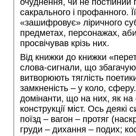
очуднення, чи не постійний
сакрального і профанного. Ї
«зашифровує» ліричного суб
предметах, персонажах, аби 
просвічував крізь них.
Від книжки до книжки «перет
слова-сигнали, що збагачую
витворюють тяглість поетики,
замкненість – у коло, сферу
домінанти, що на них, як на
конструкції міст. Ось деякі 
поїзд – вагон – протяг (наск
груди – дихання – подих; кос