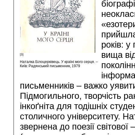
біографі
неоклас
«езотер
прийшла
років: у
вища ві
[3]
Наталка Білоцерківець. У країні мого серця. –
поколін
Київ: Радянський письменник, 1979
інформа
письменників – важко уявит
Підмогильного, творчість ра
інкоґніта для тодішніх студ
столичного університету. На
звернена до поезії світової