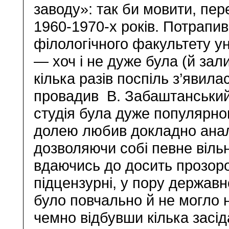
заводу»: так би мовити, пер
1960-1970-х років. Потрапи
філологічного факультету у
— хоч і не дуже була (й за
кілька разів поспіль з’явилас
провадив В. Забаштанський
студія була дуже популярно
долею любив докладно анал
дозволяючи собі певне віль
вдаючись до досить прозоро
підцензурні, у пору держав
було повчально й не могло 
чемно відбувши кілька засі