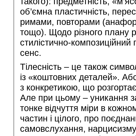
такого): предметність, «м’я
об’ємна пластичність, пере
римами, повторами (анафор
тощо). Щодо різного плану р
стилістично-композиційний 
сенс.
Тілесність – це також симво
із «коштовних деталей». Абс
з конкретикою, що розгортає
Але при цьому – уникання за
тонке відчуття міри в кожно
частин і цілого, про поєдна
самовслухання, нарцисизму –