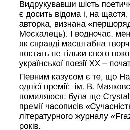
Видрукувавши шість поетичн
є досить відома і, на щастя
авторка, визнана «першоря
Москалець). І водночас, мен
як справді масштабна творч
постать не тільки свого поко
української поезії ХХ – почат
Певним казусом є те, що На
однієї премії: ім. В. Маяковс
помиляюся: була ще Crystal 
премії часописів «Сучасніст
літературного журналу «Fraz
років.