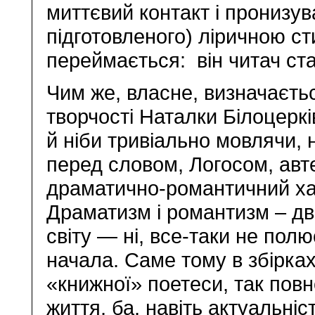
миттєвий контакт і пронизув
підготовленого) ліричною ст
переймається: він читач ста
Чим же, власне, визначаєть
творчості Наталки Білоцерк
й ніби тривіально мовлячи, 
перед словом, Логосом, авт
драматично-романтичний хар
Драматизм і романтизм – дв
світу — ні, все-таки не пол
начала. Саме тому в збірках
«книжної» поетеси, так пов
життя, ба, навіть актуальніс