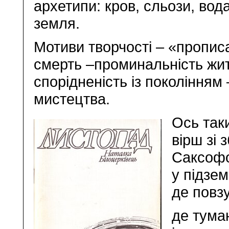
архетипи: кров, сльози, вода, 
земля.
Мотиви творчості – «прописа
смерть –проминальність жит
спорідненість із поколінням –
мистецтва.
Ось так
вірш зі 
Саксофо
у підзем
де повзу
де туман