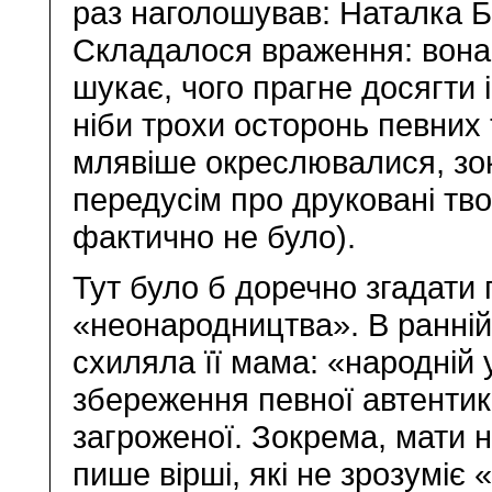
раз наголошував: Наталка Бі
Складалося враження: вона
шукає, чого прагне досягти
ніби трохи осторонь певних 
млявіше окреслювалися, зок
передусім про друковані тв
фактично не було).
Тут було б доречно згадати
«неонародництва». В ранній 
схиляла її мама: «народній 
збереження певної автентик
загроженої. Зокрема, мати 
пише вірші, які не зрозуміє 