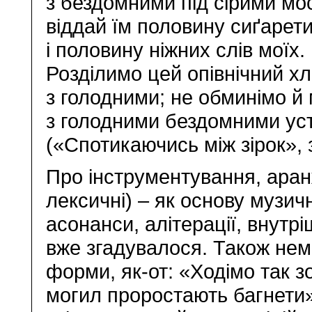
з бездомними під сірими мо
віддай їм половину сиґарет
і половину ніжних слів моїх.
Розділимо цей опівнічний хл
з голодними; не обминімо й
з голодними бездомними у
(«Спотикаючись між зірок», 
Про інструментування, аран
лексичні) – як основу музич
асонанси, алітерації, внутр
вже згадувалося. Також нем
форми, як-от: «Ходімо так зо
могил проростають багнети»,