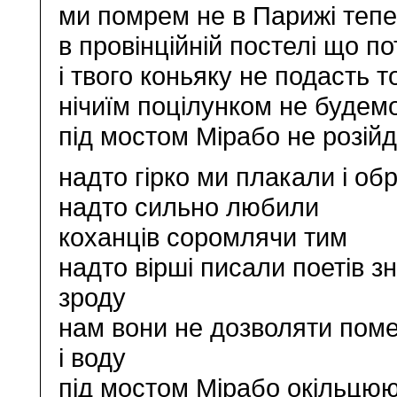
ми помрем не в Парижі тепе
в провінційній постелі що п
і твого коньяку не подасть 
нічиїм поцілунком не будемо
під мостом Мірабо не розійд
надто гірко ми плакали і о
надто сильно любили
коханців соромлячи тим
надто вірші писали поетів 
зроду
нам вони не дозволяти поме
і воду
під мостом Мірабо окільцюю