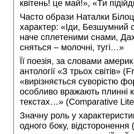
квітень! це май!», «Ти піді
Часто образи Наталки Біло
характер: «Іди, Безшумний 
наче сплетеними снами, Да
сняться – молочні, тугі…»
Її поезія, за словами амери
антології «З трьох світів» 
«вирізняється суворістю фо
особливо вражають плинні ка
текстах…» (Comparative Litera
Значну роль у характеристиц
одного боку, відсторонення (