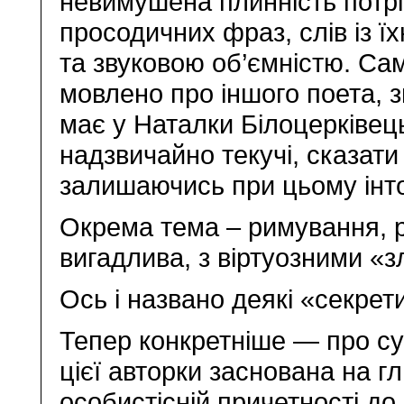
невимушена плинність потрі
просодичних фраз, слів із 
та звуковою об’ємністю. Сам
мовлено про іншого поета, 
має у Наталки Білоцерківець
надзвичайно текучі, сказати 
залишаючись при цьому інт
Окрема тема – римування, р
вигадлива, з віртуозними «
Ось і названо деякі «секрет
Тепер конкретніше — про суґ
цієї авторки заснована на г
особистісній причетності до