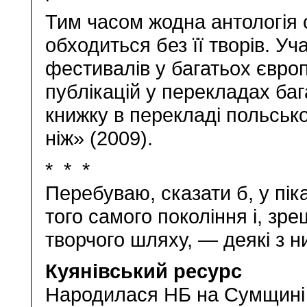
Тим часом жодна антологія с
обходиться без її творів. У
фестивалів у багатьох євро
публікацій у перекладах ба
книжку в перекладі польськ
ніж» (2009).
* * *
Перебуваю, сказати б, у піка
того самого покоління і, зре
творчого шляху, — деякі з н
Куянівський ресурс
Народилася НБ на Сумщині 