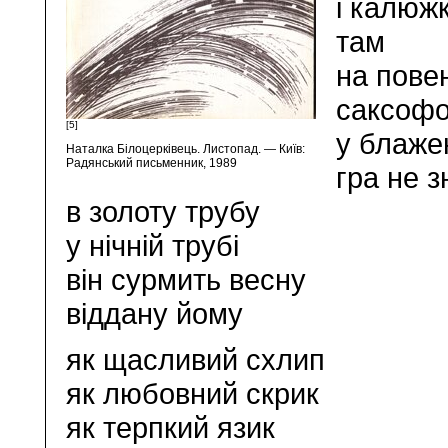
і калюжк
там
на повен
саксофо
[5]
у блаже
Наталка Білоцерківець. Листопад. — Київ:
Радянський письменник, 1989
гра не з
в золоту трубу
у нічній трубі
він сурмить весну
віддану йому
як щасливий схлип
як любовний скрик
як терпкий язик