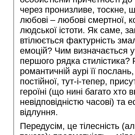
через пронизливе, тоскне, 
любові – любові смертної, к
людської істоти. Як саме, з
втілюється фактурність зм
емоцій? Чим визначається у
першого рядка стилістика? Р
романтичній аурі її послань, 
постійної, тут-і-тепер, прису
героїні (що нині багато хто 
невідповідністю часові) та е
відлуння.
Передусім, це тілесність (а