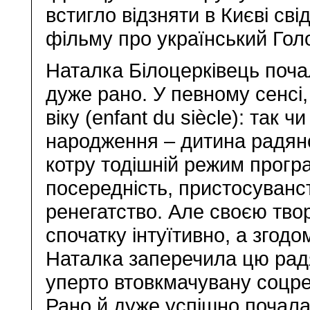
встигло відзняти в Києві св
фільму про український Голо
Наталка Білоцерківець поча
дуже рано. У певному сенсі,
віку (enfant du siècle): так ч
народження – дитина радянс
котру тодішній режим прогр
посередність, пристосуванс
ренегатство. Але своєю тво
спочатку інтуїтивно, а згодо
Наталка заперечила цю радя
уперто втовкмачувану соцре
Рано й дуже успішно почала