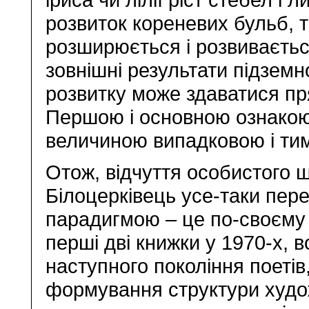
розвиток кореневих бульб,
розширюється і розвивається
зовнішні результати підземн
розвитку може здаватися п
Першою і основною ознакою
величиною випадковою і тим
Отож, відчуття особистого 
Білоцерківець усе-таки пер
парадигмою – це по-своєму
перші дві книжки у 1970-х, 
наступного покоління поеті
формування структури худож