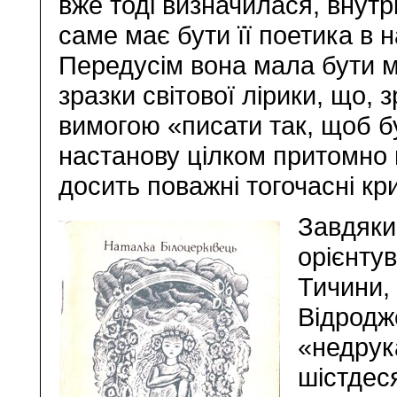
вже тоді визначилася, вну
саме має бути її поетика в
Передусім вона мала бути 
зразки світової лірики, що,
вимогою «писати так, щоб бу
настанову цілком притомно
досить поважні тогочасні кр
Завдяки
орієнту
Тичини, 
Відродж
«недрук
шістдеся