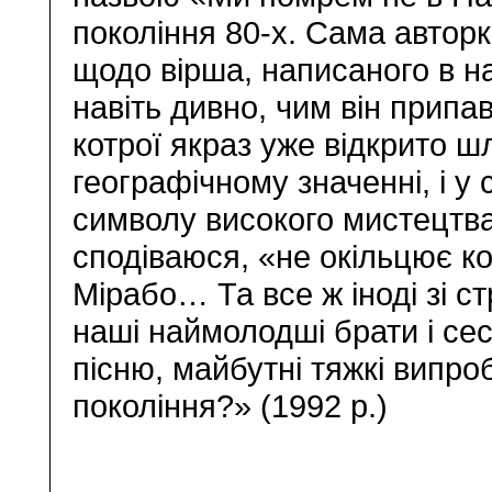
покоління 80-х. Сама автор
щодо вірша, написаного в най
навіть дивно, чим він припа
котрої якраз уже відкрито 
географічному значенні, і у
символу високого мистецтва)
сподіваюся, «не окільцює к
Мірабо… Та все ж іноді зі с
наші наймолодші брати і се
пісню, майбутні тяжкі випр
покоління?» (1992 р.)