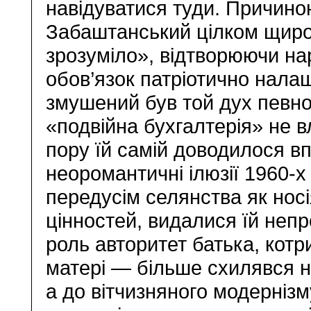
навідуватися туди. Причиною
Забаштанський цілком щиро 
зрозуміло», відтворюючи нар
обов’язок патріотично налаш
змушений був той дух певно
«подвійна бухгалтерія» не в
пору їй самій доводилося вп
неоромантичні ілюзії 1960-х 
передусім селянства як нос
цінностей, видалися їй непро
роль авторитет батька, кот
матері — більше схилявся н
а до вітчизняного модернізм