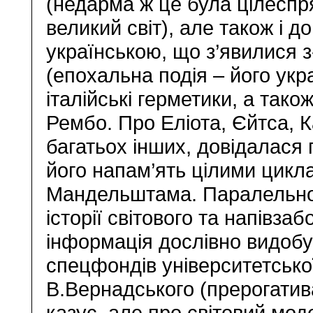
(недарма ж це була цілеспр
великий світ), але також і д
українською, що з’явилися 
(епохальна подія – його укра
італійські герметики, а так
Рембо. Про Еліота, Єйтса, Ка
багатьох інших, довідалася
його напам’ять цілими цикл
Мандельштама. Паралельно
історії світового та напівза
інформація дослівно видобува
спецфондів університетської
В.Вернадського (прерогатив
казус, але про світовий мод