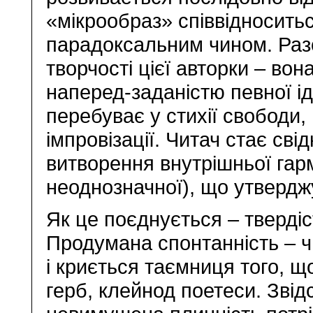
«мікрообраз» співвідноситься
парадоксальним чином. Разом
творчості цієї авторки – во
наперед-заданістю певної і
перебуває у стихії свободи
імпровізації. Читач стає сві
витворення внутрішньої гарм
неоднозначної), що утверджу
Як це поєднується – твердіс
Продумана спонтанність – ч
і криється таємниця того, 
герб, клейнод поетеси. Звід