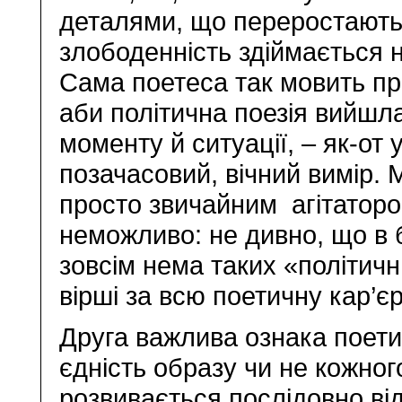
деталями, що переростають 
злободенність здіймається н
Сама поетеса так мовить пр
аби політична поезія вийшла
моменту й ситуації, – як-от
позачасовий, вічний вимір. 
просто звичайним агітаторо
неможливо: не дивно, що в 
зовсім нема таких «політич
вірші за всю поетичну кар’є
Друга важлива ознака поети
єдність образу чи не кожног
розвивається послідовно від