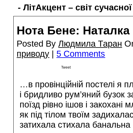
- ЛітАкцент – світ сучасної
Нота Бене: Наталка
Posted By
Людмила Таран
On
приводу
|
5 Comments
Tweet
…в провінційній постелі я 
і бридливо рум’яний бузок з
поїзд рівно ішов і закохані
як під тілом твоїм задихал
затихала стихала банальна