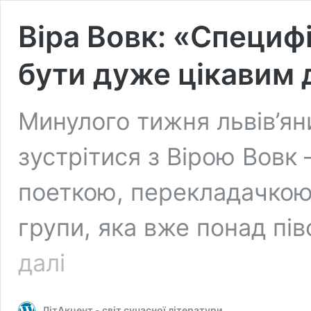
Віра Вовк: «Специф
бути дуже цікавим 
Минулого тижня львів’ян
зустрітися з Вірою Вовк
поеткою, перекладачкою
групи, яка вже понад пі
Віра
далі
Вовк:
«Специфічно
українське
ЛітАкцент - світ сучасної літератури
може