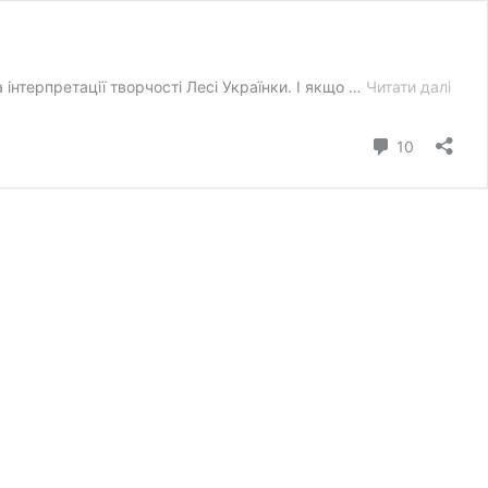
Леся
 інтерпретації творчості Лесі Українки. І якщо …
Читати далі
Укра
кано
коментар
10
і
стер
спри