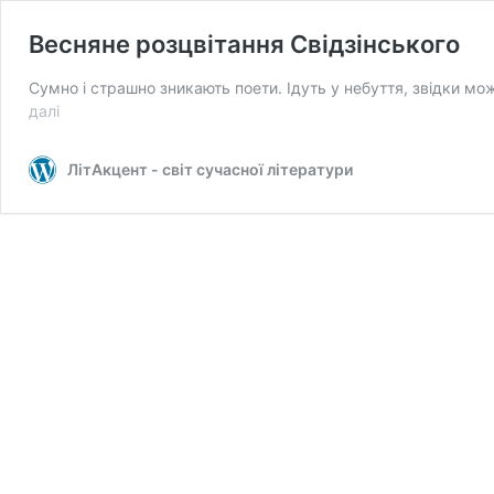
Весняне розцвітання Свідзінського
Сумно і страшно зникають поети. Ідуть у небуття, звідки м
Весняне
далі
розцвітання
Свідзінського
ЛітАкцент - світ сучасної літератури