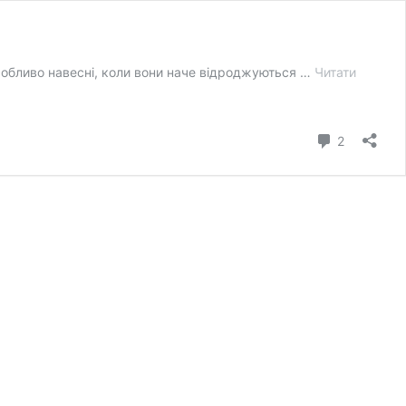
особливо навесні, коли вони наче відроджуються …
Читати
коментарі
2