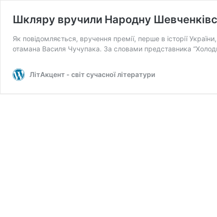
Шкляру вручили Народну Шевченківс
Як повідомляється, вручення премії, перше в історії Україн
отамана Василя Чучупака. За словами представника “Холо
ЛітАкцент - світ сучасної літератури