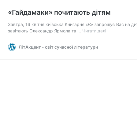
«Гайдамаки» почитають дітям
Завтра, 16 квітня київська Книгарня «Є» запрошує Вас на дит
«Гайдамаки»
завітають Олександр Ярмола та …
Читати далі
почитають
дітям
ЛітАкцент - світ сучасної літератури