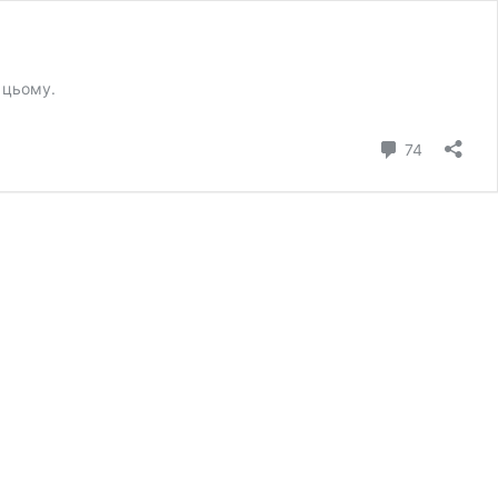
 цьому.
коментарі
74