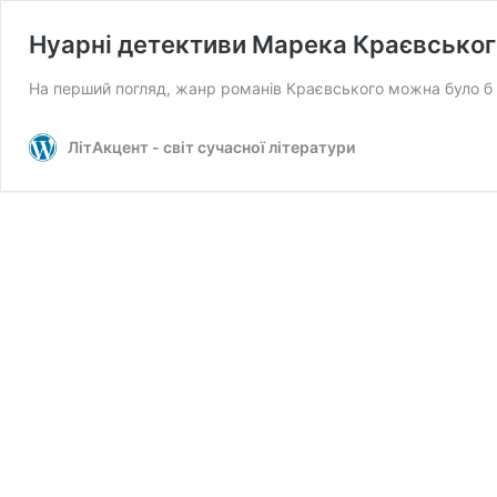
Нуарні детективи Марека Краєвськог
На перший погляд, жанр романів Краєвського можна було б
ЛітАкцент - світ сучасної літератури