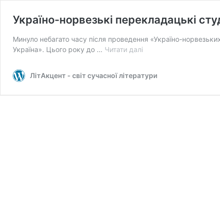
Україно-норвезькі перекладацькі студ
Минуло небагато часу після проведення «Україно-норвезьких 
Україно-
Україна». Цього року до …
Читати далі
норвезькі
перекладацькі
ЛітАкцент - світ сучасної літератури
студії