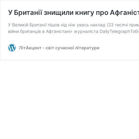
У Британії знищили книгу про Афганіс
У Великій Британії пішов нід ніж увесь наклад (23 тисячі при
війни британців в Афганістані» журналіста DailyTelegraphТоб
ЛітАкцент - світ сучасної літератури