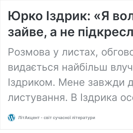
Юрко Іздрик: «Я во
зайве, а не підкрес
Розмова у листах, обгов
видається найбільш влу
Іздриком. Мене завжди 
листування. В Іздрика ос
ЛітАкцент - світ сучасної літератури