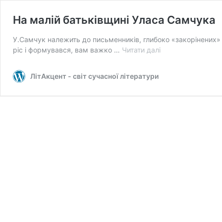
На малій батьківщині Уласа Самчука
У.Самчук належить до письменників, глибоко «закорінених» у
На
ріс і формувався, вам важко …
Читати далі
малій
батьківщині
ЛітАкцент - світ сучасної літератури
Уласа
Самчука