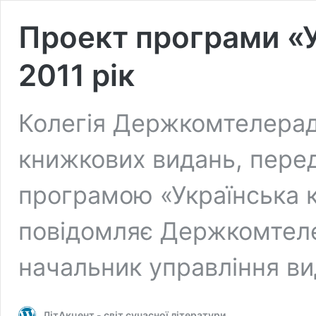
Проект програми «У
2011 рік
Колегія Держкомтелерад
книжкових видань, перед
програмою «Українська кн
повідомляє Держкомтелер
начальник управління в
ЛітАкцент - світ сучасної літератури