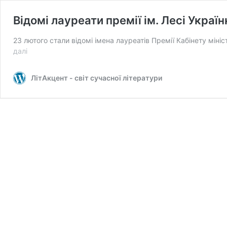
Відомі лауреати премії ім. Лесі Україн
23 лютого стали відомі імена лауреатів Премії Кабінету міні
Відомі
далі
лауреати
премії
ЛітАкцент - світ сучасної літератури
ім.
Лесі
Українки