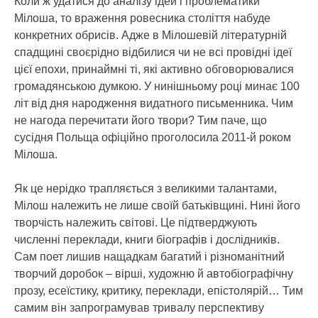
Коли ж удатися до аналізу ідей і проблематики
Мілоша, то враження ровесника століття набуде
конкретних обрисів. Адже в Мілошевій літературній
спадщині своєрідно відбилися чи не всі провідні ідеї
цієї епохи, принаймні ті, які активно обговорювалися
громадянською думкою. У нинішньому році минає 100
літ від дня народження видатного письменника. Чим
не нагода перечитати його твори? Тим паче, що
сусідня Польща офіційно проголосила 2011-й роком
Мілоша.
Як це нерідко трапляється з великими талантами,
Мілош належить не лише своїй батьківщині. Нині його
творчість належить світові. Це підтверджують
численні переклади, книги біографів і дослідників.
Сам поет лишив нащадкам багатий і різноманітний
творчий доробок – вірші, художню й автобіографічну
прозу, есеїстику, критику, переклади, епістолярій… Тим
самим він запрограмував тривалу перспективу