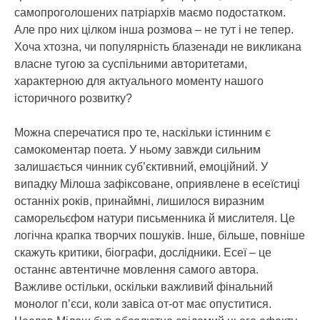
самопроголошених патріархів маємо подостатком.
Але про них цілком інша розмова – не тут і не тепер.
Хоча хтозна, чи популярність блазенади не викликана
власне тугою за суспільними авторитетами,
характерною для актуального моменту нашого
історичного розвитку?
Можна сперечатися про те, наскільки істинним є
самокоментар поета. У ньому завжди сильним
залишається чинник суб’єктивний, емоційний. У
випадку Мілоша зафіксоване, оприявлене в есеїстиці
останніх років, принаймні, лишилося виразним
саморельєфом натури письменника й мислителя. Це
логічна крапка творчих пошуків. Інше, більше, повніше
скажуть критики, біографи, дослідники. Есеї – це
останнє автентичне мовлення самого автора.
Важливе остільки, оскільки важливий фінальний
монолог п’єси, коли завіса от-от має опуститися.