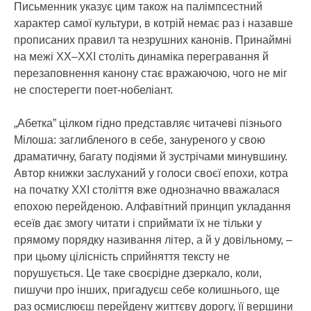
Письменник указує цим також на палімпсестний
характер самої культури, в котрій немає раз і назавше
прописаних правил та незрушних канонів. Принаймні
на межі ХХ–ХХІ століть динаміка перегравання й
перезаповнення канону стає вражаючою, чого не міг
не спостерегти поет-нобеліант.
„Абетка” цілком гідно представляє читачеві пізнього
Мілоша: заглибленого в себе, зануреного у свою
драматичну, багату подіями й зустрічами минувшину.
Автор книжки заслуханий у голоси своєї епохи, котра
на початку ХХІ століття вже однозначно вважалася
епохою перейденою. Алфавітний принцип укладання
есеїв дає змогу читати і сприймати їх не тільки у
прямому порядку називання літер, а й у довільному, –
при цьому цілісність сприйняття тексту не
порушується. Це таке своєрідне дзеркало, коли,
пишучи про інших, пригадуєш себе колишнього, ще
раз осмислюєш перейдену життєву дорогу, її вершини