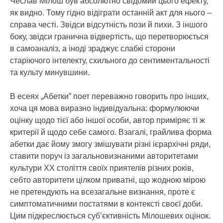
Чеслав Мілош був абсолютно свідомий цього ефекту,
як видно. Тому гідно відіграти останній акт для нього –
справа честі. Звідси відсутність пози й пихи. З іншого
боку, звідси гранична відвертість, що перетворюється
в самоаналіз, а іноді зраджує слабкі сторони
старіючого інтелекту, схильного до сентиментальності
та культу минувшини.
В есеях „Абетки” поет переважно говорить про інших,
хоча ця мова виразно індивідуальна: формулюючи
оцінку щодо тієї або іншої особи, автор приміряє ті ж
критерії й щодо себе самого. Взагалі, грайлива форма
абетки дає йому змогу змішувати різні ієрархічні ряди,
ставити поруч із загальновизнаними авторитетами
культури ХХ століття своїх приятелів різних років,
себто авторитети цілком приватні, що жодною мірою
не претендують на всезагальне визнання, проте є
симптоматичними постатями в контексті своєї доби.
Цим підкреслюється суб’єктивність Мілошевих оцінок.