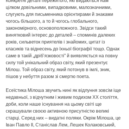
Конкретні деталі пережитого, які видаються нам
цілком довільними, випадковими, малозначними,
слугують для письменника орієнтирами й знаками
чогось більшого, а то й чогось глобального,
закономірного, основоположного. Звідси такий
винятковий інтерес до деталей – споминів далеких
років, сильветок приятелів і знайомих, цитат із
класиків та віднесень до їхньої біографії тощо. Однак
саме в такій „дріб’язковості” й виявляється на повну
силу той унікальний образ світу, який презентує
Мілош. Той образ світу, який потонув в імлі, зник,
пішов у небуття разом зі смертю поета.
Есеїстика Мілоша звучить нині як відлуння зовсім іще
недавньої, з відчутним і живим подихом ХХ століття,
доби, коли наше існування на цьому світі ще
скрашували своєю активною присутністю великі
старці. Серед них – видатні поляки. Окрім Мілоша, це
Іван Павло ІІ, Станіслав Лем, Лешек Колаковський,