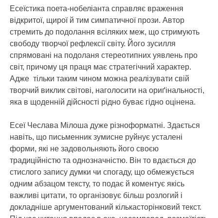
Есеїстика поета-нобеліанта справляє враження
відкритої, щирої й тим симпатичної прози. Автор
стремить до подолання всіляких меж, що стримують
свободу творчої рефлексії світу. Його зусилля
спрямовані на подоланя стереотипних уявлень про
світ, причому ця праця має стратегічний характер.
Адже тільки таким чином можна реалізувати свій
творчий виклик світові, наголосити на ориґінальності,
яка в щоденній дійсності рідно буває гідно оцінена.
Есеї Чеслава Мілоша дуже різноформатні. Здається
навіть, що письменник зумисне руйнує усталені
форми, які не задовольняють його своєю
традиційністю та однозначністю. Він то вдається до
стислого запису думки чи спогаду, що обмежується
одним абзацом тексту, то подає й коментує якісь
важливі цитати, то організовує більш розлогий і
докладніше аргументований кількасторінковий текст.