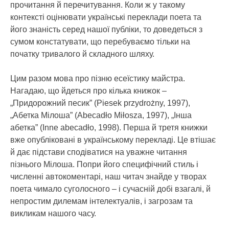
прочитання й перечитування. Коли ж у такому
контексті оцінювати українські переклади поета та
його знаність серед нашої публіки, то доведеться з
сумом констатувати, що перебуваємо тільки на
початку тривалого й складного шляху.
Цим разом мова про пізню есеїстику майстра.
Нагадаю, що йдеться про кілька книжок –
„Придорожний песик” (Piesek przydrożny, 1997),
„Абетка Мілоша” (Abecadło Miłosza, 1997), „Інша
абетка” (Inne abecadło, 1998). Перша й третя книжки
вже опубліковані в українському перекладі. Це втішає
й дає підстави сподіватися на уважне читання
пізнього Мілоша. Попри його специфічний стиль і
численні автокоментарі, наш читач знайде у творах
поета чимало суголосного – і сучасній добі взагалі, й
непростим дилемам інтелектуалів, і загрозам та
викликам нашого часу.