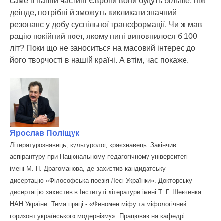
саме в нашій частині Європи вони будуть більше, ніж
деінде, потрібні й зможуть викликати значний
резонанс у добу суспільної трансформації. Чи ж мав
рацію покійний поет, якому нині виповнилося б 100
літ? Поки що не заноситься на масовий інтерес до
його творчості в нашій країні. А втім, час покаже.
Ярослав Поліщук
Літературознавець, культуролог, краєзнавець. Закінчив
аспірантуру при Національному педагогічному університеті
імені М. П. Драгоманова, де захистив кандидатську
дисертацію «Філософська поезія Лесі Українки». Докторську
дисертацію захистив в Інституті літератури імені Т. Г. Шевченка
НАН України. Тема праці - «Феномен міфу та міфологічний
горизонт українського модернізму». Працював на кафедрі