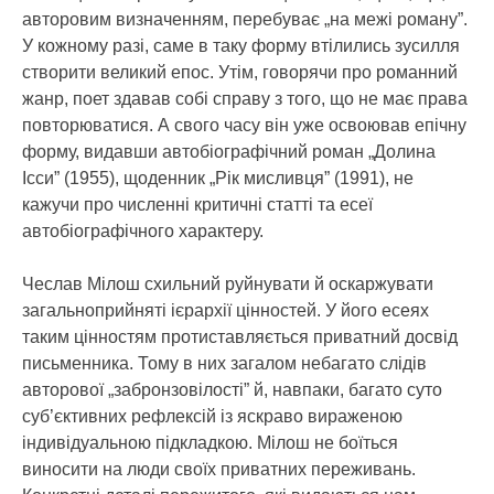
авторовим визначенням, перебуває „на межі роману”.
У кожному разі, саме в таку форму втілились зусилля
створити великий епос. Утім, говорячи про романний
жанр, поет здавав собі справу з того, що не має права
повторюватися. А свого часу він уже освоював епічну
форму, видавши автобіографічний роман „Долина
Ісси” (1955), щоденник „Рік мисливця” (1991), не
кажучи про численні критичні статті та есеї
автобіографічного характеру.
Чеслав Мілош схильний руйнувати й оскаржувати
загальноприйняті ієрархії цінностей. У його есеях
таким цінностям протиставляється приватний досвід
письменника. Тому в них загалом небагато слідів
авторової „забронзовілості” й, навпаки, багато суто
суб’єктивних рефлексій із яскраво вираженою
індивідуальною підкладкою. Мілош не боїться
виносити на люди своїх приватних переживань.