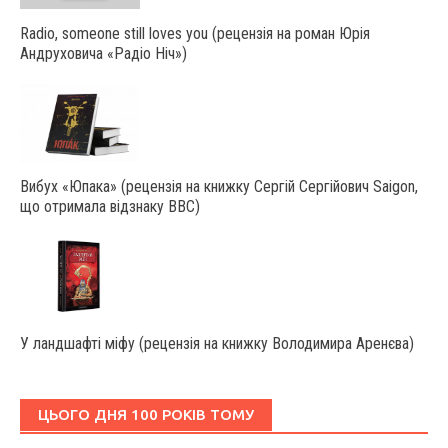
Radio, someone still loves you (рецензія на роман Юрія
Андруховича «Радіо Ніч»)
Вибух «Юпака» (рецензія на книжку Сергій Сергійович Saigon,
що отримала відзнаку ВВС)
У ландшафті міфу (рецензія на книжку Володимира Аренєва)
ЦЬОГО ДНЯ 100 РОКІВ ТОМУ