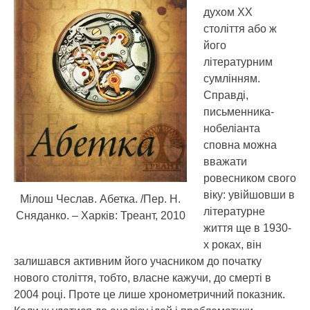
духом ХХ
століття або ж
його
літературним
сумлінням.
Справді,
письменника-
нобеліанта
сповна можна
вважати
ровесником свого
віку: увійшовши в
Мілош Чеслав. Абетка. /Пер. Н.
літературне
Сняданко. – Харків: Треант, 2010
життя ще в 1930-
х роках, він
залишався активним його учасником до початку
нового століття, тобто, власне кажучи, до смерті в
2004 році. Проте це лише хронометричний показник.