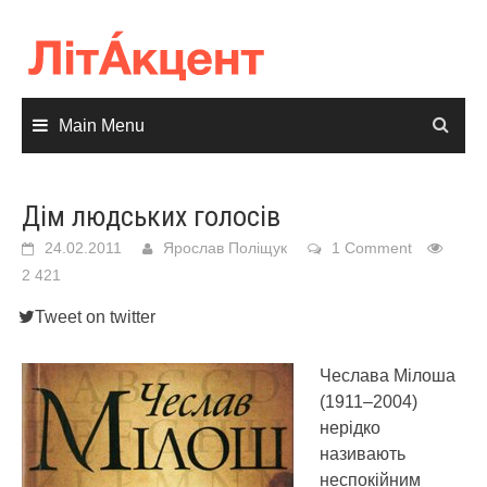
Skip
to
content
Main Menu
Дім людських голосів
24.02.2011
Ярослав Поліщук
1 Comment
2 421
Tweet on twitter
Чеслава Мілоша
(1911–2004)
нерідко
називають
неспокійним