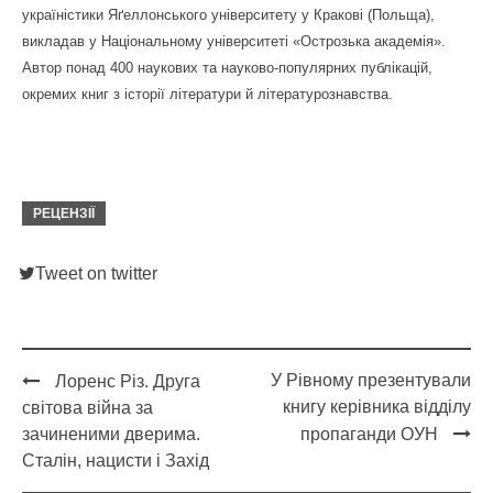
україністики Яґеллонського університету у Кракові (Польща),
викладав у Національному університеті «Острозька академія».
Автор понад 400 наукових та науково-популярних публікацій,
окремих книг з історії літератури й літературознавства.
РЕЦЕНЗІЇ
Tweet on twitter
У Рівному презентували
Лоренс Різ. Друга
Post
книгу керівника відділу
світова війна за
navigation
зачиненими дверима.
пропаганди ОУН
Сталін, нацисти і Захід