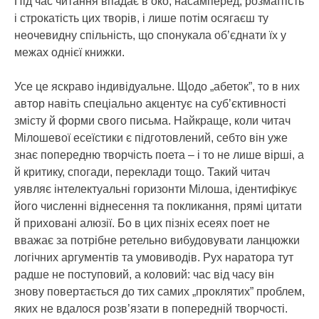
Під час читання впадає в око, насамперед, розмаїтість
і строкатість цих творів, і лише потім осягаєш ту
неочевидну спільність, що спонукала об’єднати їх у
межах однієї книжки.
Усе це яскраво індивідуальне. Щодо „абеток”, то в них
автор навіть спеціально акцентує на суб’єктивності
змісту й форми свого письма. Найкраще, коли читач
Мілошевої есеїстики є підготовлений, себто він уже
знає попередню творчість поета – і то не лише вірші, а
й критику, спогади, переклади тощо. Такий читач
уявляє інтелектуальні горизонти Мілоша, ідентифікує
його численні віднесення та покликання, прямі цитати
й приховані алюзії. Бо в цих пізніх есеях поет не
вважає за потрібне ретельно вибудовувати ланцюжки
логічних аргументів та умовиводів. Рух наратора тут
радше не поступовий, а коловий: час від часу він
знову повертається до тих самих „проклятих” проблем,
яких не вдалося розв’язати в попередній творчості.