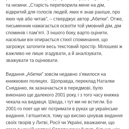
та низини. „Старість перетворила мене на дім,
відкритий для голосів людей, яких я знав раніше, про
яких чув або читав”, – стверджує автор „Абетки”. Отже,
письменник намагається освоїти той умовний дім, дім
споминів і пам’яті. З іншого боку, варто оцінити,
наскільки він опирається стихії споминання, що
загрожує затопити весь текстовий простір. Мілошеві ж
важливо не лише згадувати, а й аналізувати,
зважувати та оцінювати.
Видання „Абетки” зовсім недавно з’явилося на
книжкових полицях. Щоправда, переклад Наталки
Сняданко, як зазначається в передмові, було
виконано ще далекого 2001 року, і з того часу книжка
чекала на видавця. Шкода, і тут ми не встигли. Бо
2001-го поет ще міг потримати в руках це українське
видання. І втішитися, тому що високо цінував видання
своїх творів у Литві, Росії чи Україні, вважаючи, що