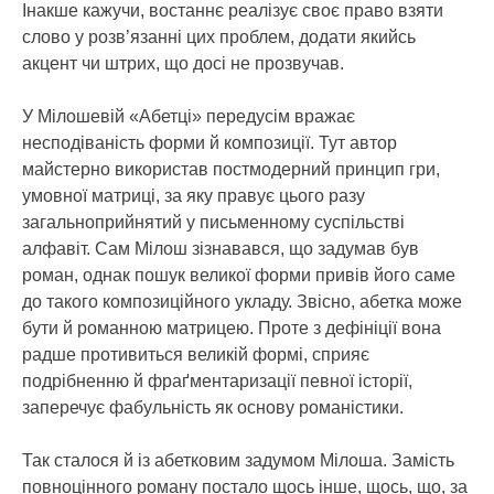
Інакше кажучи, востаннє реалізує своє право взяти
слово у розв’язанні цих проблем, додати якийсь
акцент чи штрих, що досі не прозвучав.
У Мілошевій «Абетці» передусім вражає
несподіваність форми й композиції. Тут автор
майстерно використав постмодерний принцип гри,
умовної матриці, за яку правує цього разу
загальноприйнятий у письменному суспільстві
алфавіт. Сам Мілош зізнавався, що задумав був
роман, однак пошук великої форми привів його саме
до такого композиційного укладу. Звісно, абетка може
бути й романною матрицею. Проте з дефініції вона
радше противиться великій формі, сприяє
подрібненню й фраґментаризації певної історії,
заперечує фабульність як основу романістики.
Так сталося й із абетковим задумом Мілоша. Замість
повноцінного роману постало щось інше, щось, що, за