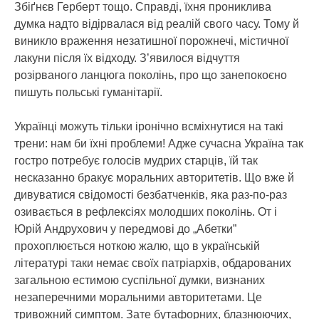
Збіґнєв Герберт тощо. Справді, їхня прониклива
думка надто відірвалася від реалій свого часу. Тому й
виникло враження незатишної порожнечі, містичної
лакуни після їх відходу. З’явилося відчуття
розірваного ланцюга поколінь, про що занепокоєно
пишуть польські гуманітарії.
Українці можуть тільки іронічно всміхнутися на такі
трени: нам би їхні проблеми! Адже сучасна Україна так
гостро потребує голосів мудрих старців, їй так
несказанно бракує моральних авторитетів. Що вже й
дивуватися свідомості безбатченків, яка раз-по-раз
озивається в рефлексіях молодших поколінь. От і
Юрій Андрухович у передмові до „Абетки”
прохоплюється ноткою жалю, що в українській
літературі таки немає своїх патріархів, обдарованих
загальною естимою суспільної думки, визнаних
незаперечними моральними авторитетами. Це
тривожний симптом. Зате бутафорних, блазнюючих,