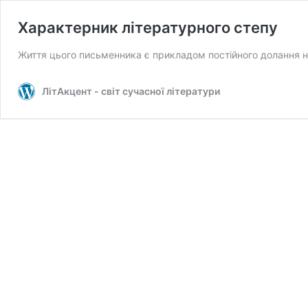
Характерник літературного степу
Життя цього письменника є прикладом постійного долання н
ЛітАкцент - світ сучасної літератури