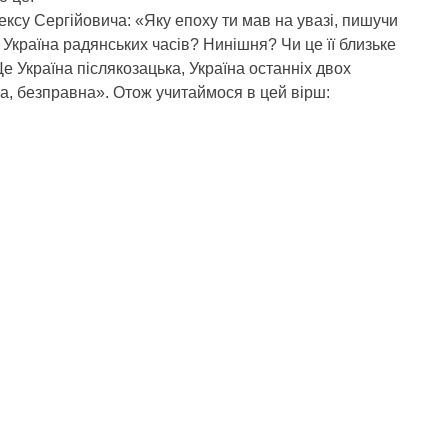
ксу Сергійовича: «Яку епоху ти мав на увазі, пишучи
Україна радянських часів? Нинішня? Чи це її близьке
е Україна післякозацька, Україна останніх двох
сама, безправна». Отож учитаймося в цей вірш: