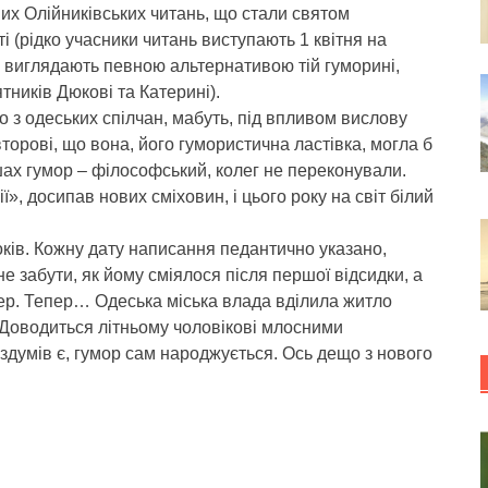
их Олійниківських читань, що стали святом
ті (рідко учасники читань виступають 1 квітня на
і) виглядають певною альтернативою тій гуморині,
тників Дюкові та Катерині).
о з одеських спілчан, мабуть, під впливом вислову
авторові, що вона, його гумористична ластівка, могла б
шах гумор – філософський, колег не переконували.
», досипав нових сміховин, і цього року на світ білий
років. Кожну дату написання педантично указано,
е забути, як йому сміялося після першої відсидки, а
епер. Тепер… Одеська міська влада вділила житло
. Доводиться літньому чоловікові млосними
здумів є, гумор сам народжується. Ось дещо з нового