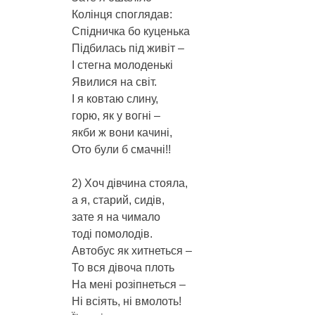
Колінця споглядав:
Спідничка бо куценька
Підбилась під живіт –
І стегна молоденькі
Явилися на світ.
І я ковтаю слину,
горю, як у вогні –
якби ж вони качині,
Ото були б смачні!!
2) Хоч дівчина стояла,
а я, старий, сидів,
зате я на чимало
тоді помолодів.
Автобус як хитнеться –
То вся дівоча плоть
На мені розіпнеться –
Ні всіять, ні вмолоть!