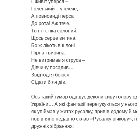
Її живіт уперся –
Голенький – у плече,
А повновиді перса
До рота! Аж тече.
То піт стіка солоний,
Щось серце витина,
Бо ж лікоть в її лоні
Пірна і вирина.
Не витримав я струса –
Дівчину посадив…
Звідтоді я боюся
Сідати біля дів.
Ось такий гумор одвідує деколи сиву голову од
України… А які фантазії перегукуються у ньог
як упіймав у житах русалку, привів додому й м
порівняно недавно склав «Русалку річкову», н
дружніх зібраннях: