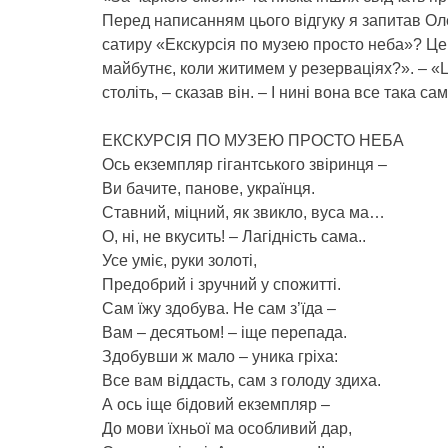
Перед написанням цього відгуку я запитав Оле
сатиру «Екскурсія по музею просто неба»? Це 
майбутнє, коли житимем у резерваціях?». – «Ц
століть, – сказав він. – І нині вона все така 
ЕКСКУРСІЯ ПО МУЗЕЮ ПРОСТО НЕБА
Ось екземпляр гігантського звіринця –
Ви бачите, панове, українця.
Ставний, міцний, як звикло, вуса ма…
О, ні, не вкусить! – Лагідність сама..
Усе уміє, руки золоті,
Предобрий і зручний у спожитті.
Сам їжу здобува. Не сам з’їда –
Вам – десятьом! – іще перепада.
Здобувши ж мало – уника гріха:
Все вам віддасть, сам з голоду здиха.
А ось іще бідовий екземпляр –
До мови їхньої ма особливий дар,