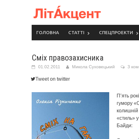
Skip
to
content
ГОЛОВНА
СТАТТІ
СПЕЦПРОЕКТИ
Сміх правозахисника
01.02.2011
Микола Суховецький
3 ком
Tweet on twitter
П’ять рок
гумору «С
колишній 
«стиль» у
Байди: