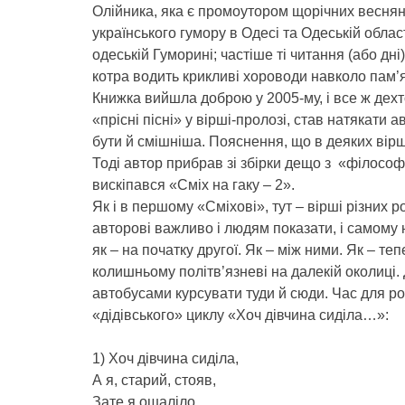
Олійника, яка є промоутором щорічних веснян
українського гумору в Одесі та Одеській облас
одеській Гуморині; частіше ті читання (або дн
котра водить крикливі хороводи навколо пам’я
Книжка вийшла доброю у 2005-му, і все ж дехт
«прісні пісні» у вірші-пролозі, став натякати 
бути й смішніша. Пояснення, що в деяких вір
Тоді автор прибрав зі збірки дещо з «філософії
вискіпався «Сміх на гаку – 2».
Як і в першому «Сміхові», тут – вірші різних 
авторові важливо і людям показати, і самому н
як – на початку другої. Як – між ними. Як – т
колишньому політв’язневі на далекій околиці
автобусами курсувати туди й сюди. Час для ро
«дідівського» циклу «Хоч дівчина сиділа…»:
1) Хоч дівчина сиділа,
А я, старий, стояв,
Зате я ошаліло