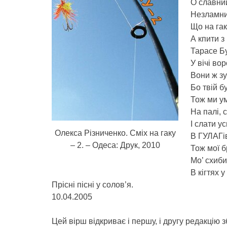
О славни
Незламни
Що на гак
А кпити з
Тарасе Бу
У вічі вор
Вони ж зу
Бо твій б
Тож ми ум
На палі, с
І слати у
Олекса Різниченко. Сміх на гаку
В ГУЛАГів
– 2. – Одеса: Друк, 2010
Тож мої б
Мо’ схиби
В кігтях 
Прісні пісні у солов’я.
10.04.2005
Цей вірш відкриває і першу, і другу редакцію 