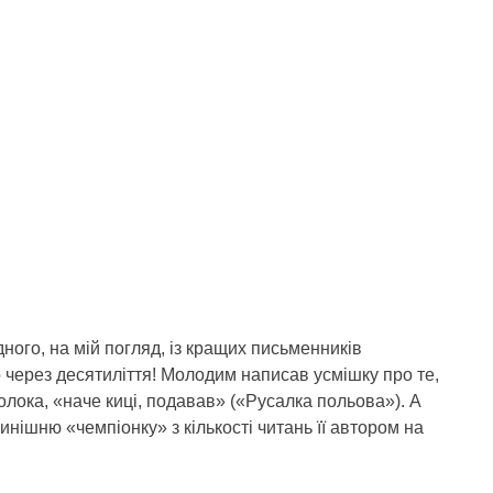
ного, на мій погляд, із кращих письменників
о через десятиліття! Молодим написав усмішку про те,
олока, «наче киці, подавав» («Русалка польова»). А
инішню «чемпіонку» з кількості читань її автором на