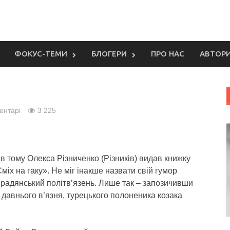
ФОКУС-ТЕМИ
БЛОГЕРИ
ПРО НАС
АВТОР
ентарі
3 225
ів тому Олекса Різниченко (Різників) видав книжку
міх на гаку». Не міг інакше назвати свій гумор
радянський політв’язень.
Лише так – запозичивши
 давнього в’язня, турецького полоненика козака