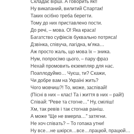
Складає вірші. А говорить як!!
Ну викапаний, вилитий Спартак!
Таких осібно треба берегти.
Тому до них приставлено пости.
До речі, – мова. О! Яка краса!
Багатство суфіксів буквально потряса!
Дзвінка, співуча, лагідна, м’яка…
Аж просто жаль, що мова їх – зника.
Нум, попросімо цього, – пару фраз
Нехай промовить екземпляр для нас.
Поаплодуймо… Чуєш, ти? Скажи,
Чи добре вам на Україні жить?
Чого мовчиш?! То, може, заспівай!
(Пісні в них – клас! Та і життя в них – рай!)
Співай: “Реве та стогне…” Ну, сміліш!
Хм, так ревів і так стогнав раніш.
А може “Ще не вмерла…” затягни.
Не хоч співать? – То гопака утни!
Ну все…не шкірся…все…працюй, працюй…