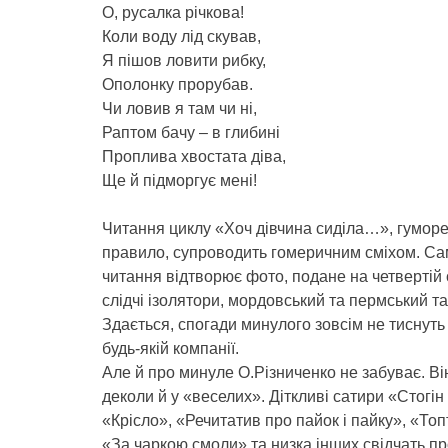
О, русалка річкова!
Коли воду лід скував,
Я пішов ловити рибку,
Ополонку прорубав.
Чи ловив я там чи ні,
Раптом бачу – в глибині
Проплива хвостата діва,
Ще й підморгує мені!
Читання циклу «Хоч дівчина сиділа…», гуморе
правило, супроводить гомеричним сміхом. Са
читання відтворює фото, подане на четвертій 
слідчі ізолятори, мордовський та пермський т
Здається, спогади минулого зовсім не тиснуть
будь-якій компанії.
Але й про минуле О.Різниченко не забуває. Він
деколи й у «веселих». Діткливі сатири «Стогі
«Крісло», «Речитатив про пайок і пайку», «Т
«За чаркою смоли» та низка інших свідчать пр