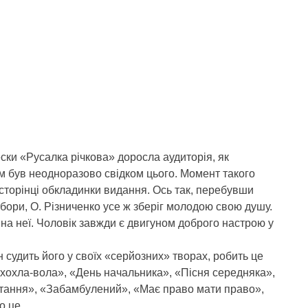
ски «Русалка річкова» доросла аудиторія, як
м був неодноразово свідком цього. Момент такого
сторінці обкладинки видання. Ось так, перебувши
абори, О. Різниченко усе ж зберіг молодою свою душу.
 на неї. Чоловік завжди є двигуном доброго настрою у
 судить його у своїх «серйозних» творах, робить це
н хохла-вола», «День начальника», «Пісня середняка»,
оптання», «Забамбулений», «Має право мати право»,
о це.