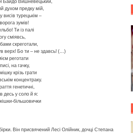
й Байдо Вишневецький,
й духом предку мій,
у висів турецькім –
 ворога зумів!
льбо! Ти із палі
огу сміявсь,
бами скреготали,
ув верх! Бо ти – не здавсь! (…)
ієм реготати
писі, на гачку,
смішку крізь грати
ськім концентраку.
раття генетичні,
в десь у соло й я:
у кішки-більшовички
збірки. Він присвячений Лесі Олійник, дочці Степана