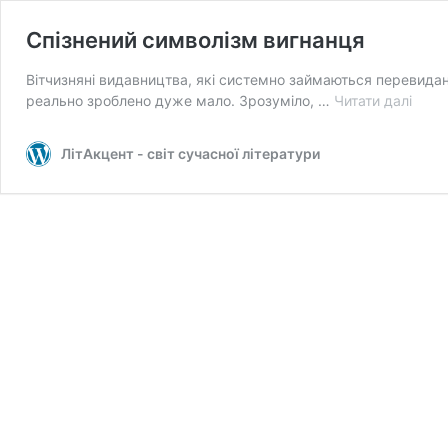
Спізнений символізм вигнанця
Вітчизняні видавництва, які системно займаються перевиданн
Спіз
реально зроблено дуже мало. Зрозуміло, …
Читати далі
симв
вигн
ЛітАкцент - світ сучасної літератури