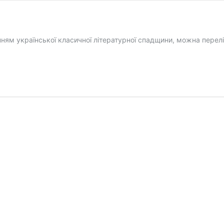
ям української класичної літературної спадщини, можна переліч
нений
олізм
анця