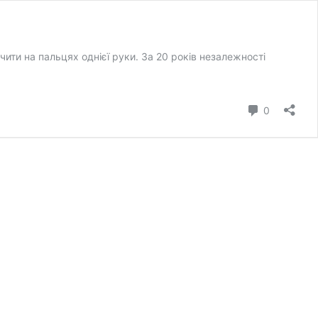
ити на пальцях однієї руки. За 20 років незалежності
коментар
0