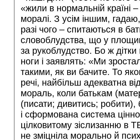
«жили в нормальній країні –
моралі. З усім іншим, гадаю,
разі чого – спитаються в ба
словоблудства, що у площин
за рукоблудство. Бо ж дітки
ноги і заявлять: «Ми зростал
такими, як ви бачите. То як
речі, найбільш адекватна ві
мораль, коли батькам (мат
(писати; дивитись; робити), 
і сформована система цінно
цілковитому зіслизанню в ТЕ
не зміцніла морально й псих