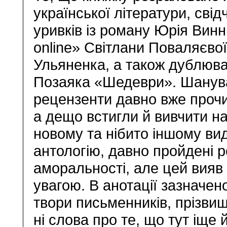
української літератури, свід
уривків із роману Юрія Вин
online» Світлани Поваляєвої
Ульяненка, а також дублюва
Позаяка «Шедеври». Шанувал
рецензенти давно вже прочи
а дещо встигли й вивчити на
новому та нібито іншому вид
антологію, давно пройдені р
аморальності, але цей вияв
увагою. В анотації зазначен
твори письменників, прізвищ
ні слова про те, що тут іще 