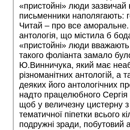
«пристойні» люди зазвичай 
письменники наполягають: г
Читай – про все аморальне.
антологія, що містила б бод
«пристойні» люди вважают
такого фоліанта замало бул
Ю.Винничука, який має неа
різноманітних антологій, а 
деяких його антологічних пр
надто працелюбного Сергія
щоб у величезну цистерну 
тематичної піпетки всього кі
подружні зради, побутовий 