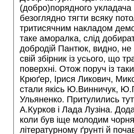
(добро)порядного укладача 
безоглядно тягти всяку потол
тритисячним накладом демон
таке аморалка, слід добират
добродій Пантюк, видно, не 
свій збірник із усього, що т
поверхні. Отож поруч із та
Крюґер, Ірися Ликович, Мик
стали якісь Ю.Винничук, Ю
Ульяненко. Притулились тут 
А.Курков і Лада Лузіна. Дода
коли був іще молодим чорн
літературному ґрунті й поча