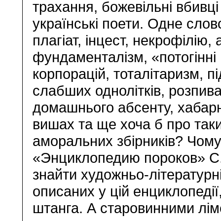
трахання, божевільні вбивці 
українські поети. Одне слов
плагіат, інцест, некрофілію, 
фундаменталізм, «потогінні
корпорацій, тоталітаризм, п
слабших однолітків, розпив
домашнього абсенту, хабарн
вишах та ще хоча б про так
аморальних збірників? Чому
«Энциклопедию пороков» С
знайти художньо-літературні 
описаних у цій енциклопедії
штанга. А старовинними лі