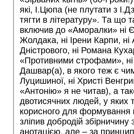
які, І.Цюпа (не плутати з І
тягти в літературу». Та що 
включив до «Аморалки» ні Є
Жолдака, ні Ірени Карпи, ні
Дністрового, ні Романа Кухар
«Противними строфами», ні
Дашвар(а), в якого теж є чи
Луцишиної, ні Христі Венгрин
«Антонію» я не читав), а та
двотисячних людей, у яких 
корисного для формування
зліпив добродій збірничину
анотацією, але – за принци