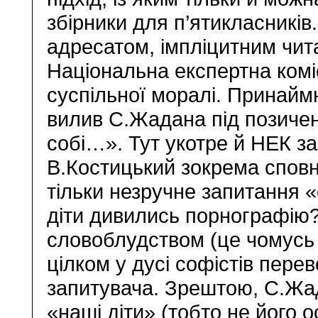
збірники для п’ятикласників
адресатом, імпліцитним чи
Національна експертна коміс
суспільної моралі. Принайм
вилив С.Жадана під позиче
собі…». Тут укотре й НЕК за
В.Костицький зокрема сповна
тільки незручне запитання «
діти дивились порнографію
словоблудством (це чомусь 
цілком у дусі софістів пере
запитувача. Зрештою, С.Жад
«наші діти» (тобто не його 