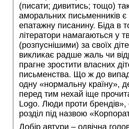
(писати; дивитись; тощо) та
аморальних письменників є
епатажну писанину. Біда в т
літератори намагаються у т
(розпуснішими) за своїх діт
викликає радше жаль чи ві
прагне зростити власних діт
письменства. Що ж до випад
одну «нормальну країну», д
перед тим нехай іще прочи
Logo. Люди проти брендів»,
розділ під назвою «Корпора
Добір автури – одвічна гол