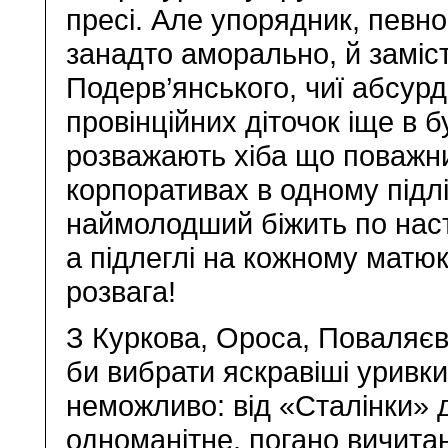
пресі. Але упорядник, певн
занадто аморально, й заміс
Подерв’янського, чиї абсурд
провінційних діточок іще в 
розважають хіба що поважних
корпоративах в одному підл
наймолодший біжить по наст
а підлеглі на кожному матюк
розвага!
З Куркова, Ороса, Поваляєв
би вибрати яскравіші уривки
неможливо: від «Сталінки» д
одноманітне, погано вичитан