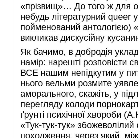
«прізвищ»… До того ж для о
небудь літературний queer 
пойменований антологією) «
викликав дискусійну кусанин
Як бачимо, в добродія укла
намір: нарешті розповісти с
ВСЕ нашим непідкутим у пит
нього вельми розмите уявле
аморального, скажіть, у підл
перегляду колоди порнокарт
ґрунті психічної хвороби (А
«Тук-тук-тук» збожеволілий 
походження, через який, між