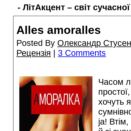
- ЛітАкцент – світ сучасної
Alles amoralles
Posted By
Олександр Стусен
Рецензія
|
3 Comments
Часом л
простої
хочуть 
сумнівно
ja! Втім