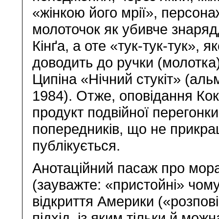
«жінкою його мрії», персона
молоточок як убивче знаряд
Кінґа, а оте «тук-тук-тук», 
доводить до ручки (молотка)
Ципіна «Нічний стукіт» (аль
1984). Отже, оповідання Ко
продукт подвійної перегонк
попередників, що не прикраша
публікується.
Анотаційний пасаж про мора
(зауважте: «пристойні» чому
відкриття Америки («розпов
підхід, із яким тільки й мож