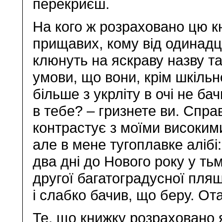
перекриєш.
На кого ж розраховано цю к
прищавих, кому від одинадц
клюнуть на яскраву назву та
умови, що вони, крім шкільно
більше з укрліту в очі не б
в тебе? – гризнете ви. Спр
контрастує з моїми високим
але в мене тугоплавке аліб
два дні до Нового року у ть
другої багатоградусної пля
і слабко бачив, що беру. От
Те, що книжку розраховано я