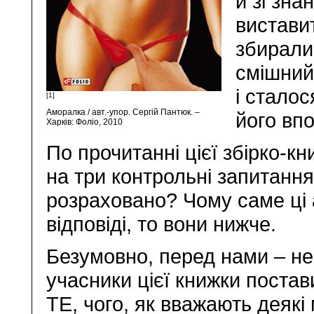
й зі зн
вистави
збирали
смішний 
і стало
[1]
Аморалка / авт.-упор. Сергій Пантюк. –
його вп
Харків: Фоліо, 2010
По прочитанні цієї збірко-кн
на три контрольні запитання
розраховано? Чому саме ці 
відповіді, то вони нижче.
Безумовно, перед нами – не 
учасники цієї книжки постав
ТЕ, чого, як вважають деякі 