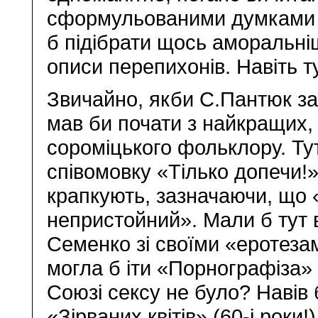
сформульованими думками п
б підібрати щось аморальніш
описи перепихонів. Навіть 
Звичайно, якби С.Пантюк за
мав би почати з найкращих,
сороміцького фольклору. Ту
співомовку «Тілько допечи!»
крапкують, зазначаючи, що 
непристойний». Мали б тут 
Семенко зі своїми «еротезам
могла б іти «Порнографіза»
Союзі сексу не було? Навів
«Зірваних квітів» (60-і роки