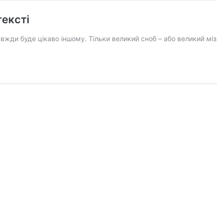
тексті
завжди буде цікаво іншому. Тільки великий сноб – або великий м