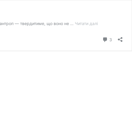
Японські
ізантроп — твердитиме, що воно не …
Читати далі
історії
в
коментарі
3
європейському
контексті