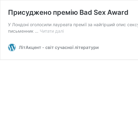
Присуджено премію Bad Sex Award
У Лондоні оголосили лауреата премії за найгірший опис секс
Присуджено
письменник …
Читати далі
премію
Bad
ЛітАкцент - світ сучасної літератури
Sex
Award