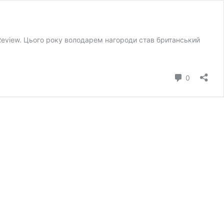
y Review. Цього року володарем нагороди став британський
коментар
0