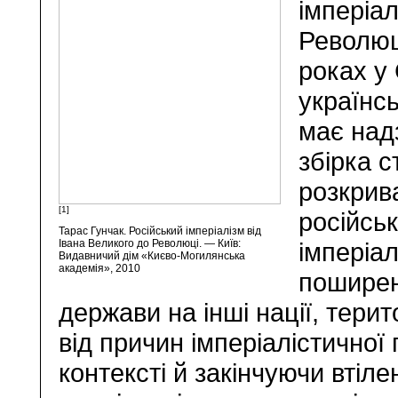
імперіал
Революці
роках у
українс
має над
збірка с
розкрив
[1]
російськ
Тарас Гунчак. Російський імперіалізм від
Івана Великого до Революці. — Київ:
імперіа
Видавничий дім «Києво-Могилянська
академія», 2010
поширенн
держави на інші нації, тери
від причин імперіалістичної 
контексті й закінчуючи втіл