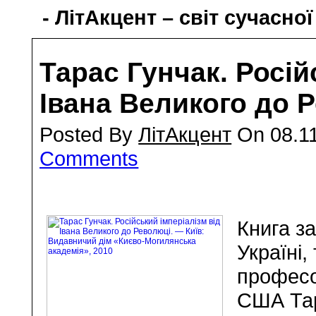
- ЛітАкцент – світ сучасної
Тарас Гунчак. Росій
Івана Великого до 
Posted By
ЛітАкцент
On 08.11
Comments
Книга за
Україні,
професо
США Тар